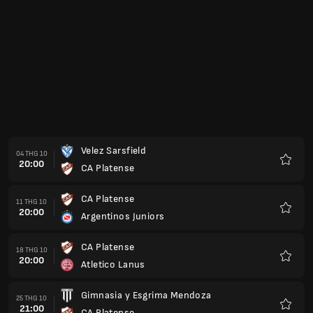
Velez Sarsfield
04 THG 10
20:00
CA Platense
Yêu
thích
CA Platense
11 THG 10
20:00
Argentinos Juniors
Yêu
thích
CA Platense
18 THG 10
20:00
Atletico Lanus
Yêu
thích
Gimnasia y Esgrima Mendoza
25 THG 10
21:00
CA Platense