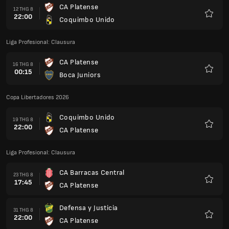
CA Platense
12 THG 8
22:00
Coquimbo Unido
Yêu
thích
Liga Profesional: Clausura
CA Platense
16 THG 8
00:15
Boca Juniors
Yêu
thích
Copa Libertadores 2026
Coquimbo Unido
19 THG 8
22:00
CA Platense
Yêu
thích
Liga Profesional: Clausura
CA Barracas Central
23 THG 8
17:45
CA Platense
Yêu
thích
Defensa y Justicia
31 THG 8
22:00
CA Platense
Yêu