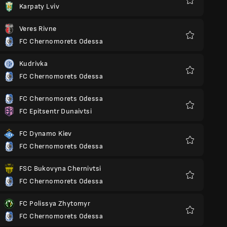
Karpaty Lviv
Yêu
thích
Veres Rivne
FC Chernomorets Odessa
Yêu
thích
Kudrivka
FC Chernomorets Odessa
Yêu
thích
FC Chernomorets Odessa
FC Epitsentr Dunaivtsi
Yêu
thích
FC Dynamo Kiev
FC Chernomorets Odessa
Yêu
thích
FSC Bukovyna Chernivtsi
FC Chernomorets Odessa
Yêu
thích
FC Polissya Zhytomyr
FC Chernomorets Odessa
Yêu
thích