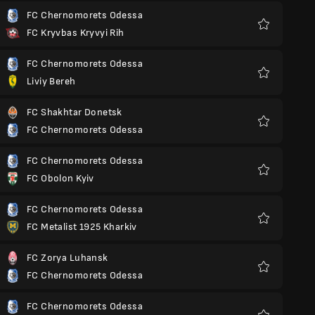
FC Chernomorets Odessa
FC Kryvbas Kryvyi Rih
Yêu
thích
FC Chernomorets Odessa
Liviy Bereh
Yêu
thích
FC Shakhtar Donetsk
FC Chernomorets Odessa
Yêu
thích
FC Chernomorets Odessa
FC Obolon Kyiv
Yêu
thích
FC Chernomorets Odessa
FC Metalist 1925 Kharkiv
Yêu
thích
FC Zorya Luhansk
FC Chernomorets Odessa
Yêu
thích
FC Chernomorets Odessa