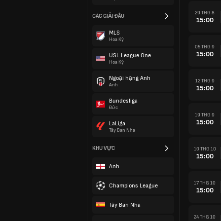
29 THG 8
CÁC GIẢI ĐẤU
15:00
MLS
Hoa Kỳ
05 THG 9
15:00
USL League One
Hoa Kỳ
Ngoại hạng Anh
12 THG 9
Anh
15:00
Bundesliga
Đức
19 THG 9
15:00
LaLiga
Tây Ban Nha
KHU VỰC
10 THG 10
15:00
Anh
17 THG 10
Champions League
15:00
Tây Ban Nha
24 THG 10