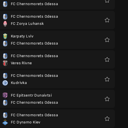
FC Chernomorets Odessa
Yêu
thích
FC Chernomorets Odessa
FC Zorya Luhansk
Yêu
thích
Karpaty Lviv
FC Chernomorets Odessa
Yêu
thích
FC Chernomorets Odessa
Veres Rivne
Yêu
thích
FC Chernomorets Odessa
Kudrivka
Yêu
thích
FC Epitsentr Dunaivtsi
FC Chernomorets Odessa
Yêu
thích
FC Chernomorets Odessa
FC Dynamo Kiev
Yêu
thích