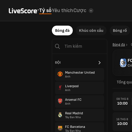
Tỷ số
Yêu thích
Cược
Bóng đá
Khúc côn cầu
Bóng rổ
Bóng đá
F
ĐỘI
Cr
Manchester United
Anh
Tổng qu
Liverpool
Anh
08 THG 8
Arsenal FC
10:00
Anh
Real Madrid
Tây Ban Nha
16 THG 8
10:00
FC Barcelona
Tây Ban Nha