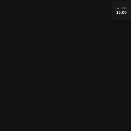
04 THG 6
15:00