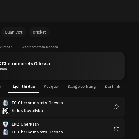
Quần vợt
Cricket
Crimea
FC Chernomorets Odessa
C Chernomorets Odessa
imea
an
Lịch thi đấu
Kết quả
Bảng xếp hạng
Đội hình
FC Chernomorets Odessa
Kolos Kovalivka
Yêu
thích
LNZ Cherkasy
FC Chernomorets Odessa
Yêu
thích