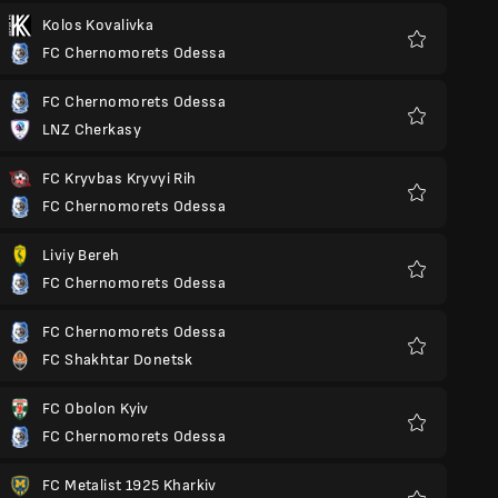
Kolos Kovalivka
FC Chernomorets Odessa
Yêu
thích
FC Chernomorets Odessa
LNZ Cherkasy
Yêu
thích
FC Kryvbas Kryvyi Rih
FC Chernomorets Odessa
Yêu
thích
Liviy Bereh
FC Chernomorets Odessa
Yêu
thích
FC Chernomorets Odessa
FC Shakhtar Donetsk
Yêu
thích
FC Obolon Kyiv
FC Chernomorets Odessa
Yêu
thích
FC Metalist 1925 Kharkiv