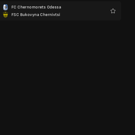
FC Chernomorets Odessa
FSC Bukovyna Chernivtsi
Yêu
thích