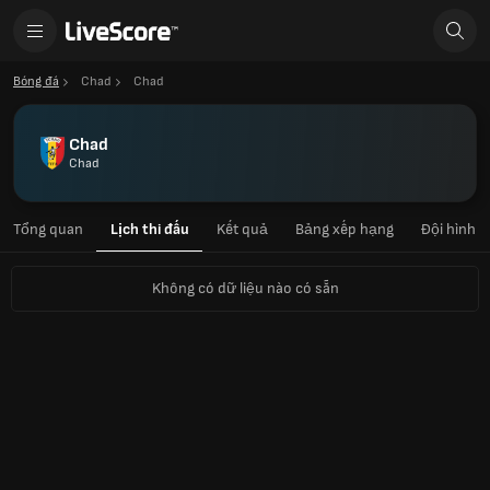
Bóng đá
Chad
Chad
Chad
Chad
Tổng quan
Lịch thi đấu
Kết quả
Bảng xếp hạng
Đội hình
Không có dữ liệu nào có sẵn