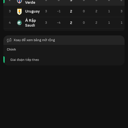
Verde
Uruguay
2
3
3
-1
0
2
1
3
Ả Rập
2
4
3
-4
0
2
1
1
Saudi
Xoay để xem bảng mở rộng
Chính
Giai đoạn tiếp theo