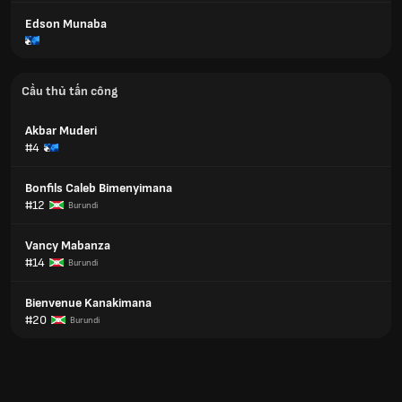
Edson Munaba
Cầu thủ tấn công
Akbar Muderi
#4
Bonfils Caleb Bimenyimana
#12
Burundi
Vancy Mabanza
#14
Burundi
Bienvenue Kanakimana
#20
Burundi