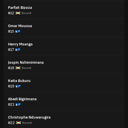
Parfait Bizoza
#12
Burundi
Omar Moussa
#15
Henry Msanga
#17
Jospin Nshimirimana
#18
Burundi
Keita Bukuru
#19
Abedi Bigirimana
#21
Christophe Nduwarugira
#22
Burundi