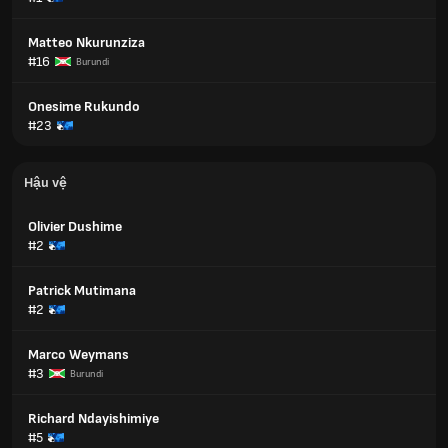
Matteo Nkurunziza
#16
Burundi
Onesime Rukundo
#23
Hậu vệ
Olivier Dushime
#2
Patrick Mutimana
#2
Marco Weymans
#3
Burundi
Richard Ndayishimiye
#5