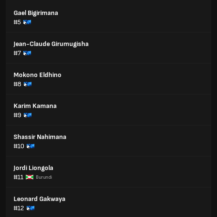
Gael Bigirimana
#5
Jean-Claude Girumugisha
#7
Mokono Eldhino
#8
Karim Kamana
#9
Shassir Nahimana
#10
Jordi Liongola
#11
Burundi
Leonard Gakwaya
#12