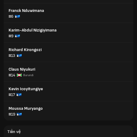
Franck Nduwimana
#6
Karim-Abdul Nizigiyimana
#9
Richard Kirongozi
#13
Claus Niyukuri
#14
Burundi
Kevin Icoyitungiye
#17
Moussa Muryango
#19
Tiền vệ