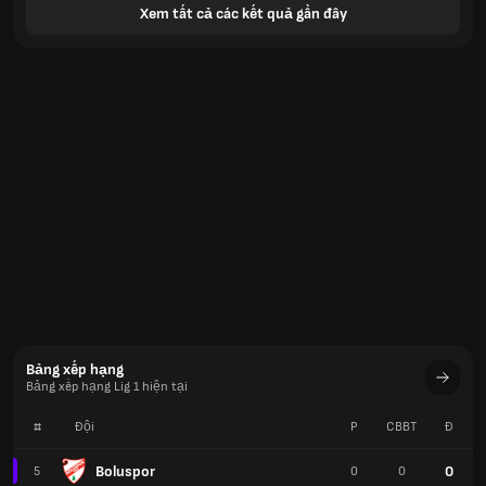
Xem tất cả các kết quả gần đây
Bảng xếp hạng
Bảng xếp hạng Lig 1 hiện tại
#
Đội
P
CBBT
Đ
Boluspor
0
5
0
0