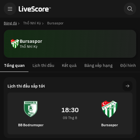
Bóng đá
Thổ Nhĩ Kỳ
Bursaspor
Bursaspor
Thổ Nhĩ Kỳ
Tổng quan
Lịch thi đấu
Kết quả
Bảng xếp hạng
Đội hình
Lịch thi đấu sắp tới
18:30
09 Thg 8
BB Bodrumspor
Bursaspor