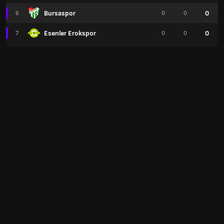
Bursaspor
0
6
0
0
Esenler Erokspor
0
7
0
0