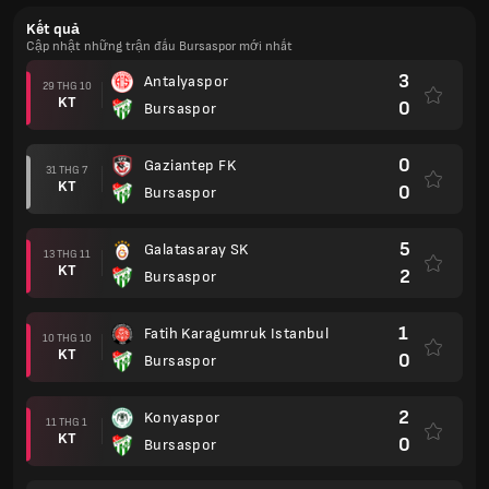
Kết quả
Cập nhật những trận đấu Bursaspor mới nhất
3
Antalyaspor
29 THG 10
KT
0
Bursaspor
0
Gaziantep FK
31 THG 7
KT
0
Bursaspor
5
Galatasaray SK
13 THG 11
KT
2
Bursaspor
1
Fatih Karagumruk Istanbul
10 THG 10
KT
0
Bursaspor
2
Konyaspor
11 THG 1
KT
0
Bursaspor