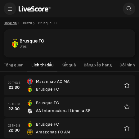
Bóng đá
Brazil
Brusque FC
Brusque FC
Brazil
Tổng quan
Lịch thi đấu
Kết quả
Bảng xếp hạng
Đội hình
Maranhao AC MA
09 THG 8
21:30
Brusque FC
Yêu
thích
Brusque FC
15 THG 8
22:30
AA Internacional Limeira SP
Yêu
thích
Brusque FC
22 THG 8
22:30
Amazonas FC AM
Yêu
thích