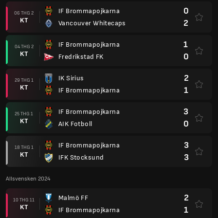
0
IF Brommapojkarna
06 THG 2
KT
2
Vancouver Whitecaps
1
IF Brommapojkarna
04 THG 2
KT
0
Fredrikstad FK
2
IK Sirius
29 THG 1
KT
1
IF Brommapojkarna
3
IF Brommapojkarna
25 THG 1
KT
0
AIK Fotboll
3
IF Brommapojkarna
18 THG 1
KT
3
IFK Stocksund
Allsvensken 2024
2
Malmö FF
10 THG 11
KT
1
IF Brommapojkarna