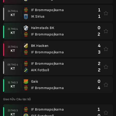
1
IF Brommapojkarna
24 THG 4
KT
1
IK Sirius
0
Halmstads BK
21 THG 4
KT
2
IF Brommapojkarna
4
BK Hacken
15 THG 4
KT
3
IF Brommapojkarna
2
IF Brommapojkarna
06 THG 4
KT
2
AIK Fotboll
0
Gais
31 THG 3
KT
4
IF Brommapojkarna
Giao hữu Câu lạc bộ
1
IF Brommapojkarna
23 THG 3
KT
0
GIF Sundsvall