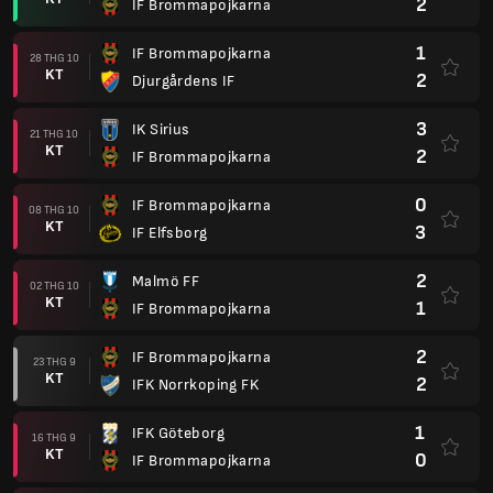
2
IF Brommapojkarna
1
IF Brommapojkarna
28 THG 10
KT
2
Djurgårdens IF
3
IK Sirius
21 THG 10
KT
2
IF Brommapojkarna
0
IF Brommapojkarna
08 THG 10
KT
3
IF Elfsborg
2
Malmö FF
02 THG 10
KT
1
IF Brommapojkarna
2
IF Brommapojkarna
23 THG 9
KT
2
IFK Norrkoping FK
1
IFK Göteborg
16 THG 9
KT
0
IF Brommapojkarna