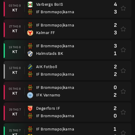
4
Varbergs BoIS
03 THG 9
KT
3
IF Brommapojkarna
2
IF Brommapojkarna
27 THG 8
KT
3
Kalmar FF
3
IF Brommapojkarna
19 THG 8
KT
1
Halmstads BK
2
AIK Fotboll
12 THG 8
KT
2
IF Brommapojkarna
0
IF Brommapojkarna
05 THG 8
KT
2
IFK Varnamo
2
Degerfors IF
29 THG 7
KT
0
IF Brommapojkarna
1
IF Brommapojkarna
21 THG 7
KT