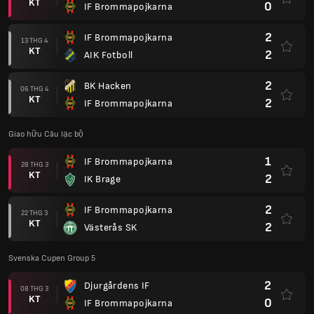
KT
0
IF Brommapojkarna
2
IF Brommapojkarna
13 THG 4
KT
2
AIK Fotboll
2
BK Hacken
06 THG 4
KT
2
IF Brommapojkarna
Giao hữu Câu lạc bộ
1
IF Brommapojkarna
28 THG 3
KT
2
IK Brage
2
IF Brommapojkarna
22 THG 3
KT
2
Västerås SK
Svenska Cupen Group 5
2
Djurgårdens IF
08 THG 3
KT
0
IF Brommapojkarna