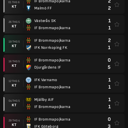
2
IF Brommapojkarna
01 THG 6
KT
2
Malmö FF
1
Västerås SK
26 THG 5
KT
1
IF Brommapojkarna
2
IF Brommapojkarna
19 THG 5
KT
1
IFK Norrkoping FK
0
IF Brommapojkarna
16 THG 5
KT
5
Djurgårdens IF
1
IFK Varnamo
12 THG 5
KT
1
IF Brommapojkarna
1
Mjällby AIF
04 THG 5
KT
1
IF Brommapojkarna
0
IF Brommapojkarna
29 THG 4
KT
3
IFK Göteborg