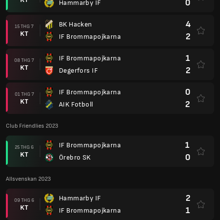
0
Hammarby IF
4
BK Hacken
15 THG 7
KT
2
IF Brommapojkarna
1
IF Brommapojkarna
08 THG 7
KT
2
Degerfors IF
0
IF Brommapojkarna
01 THG 7
KT
2
AIK Fotboll
Club Friendlies 2023
1
IF Brommapojkarna
25 THG 6
KT
0
Örebro SK
Allsvenskan 2023
2
Hammarby IF
09 THG 6
KT
1
IF Brommapojkarna