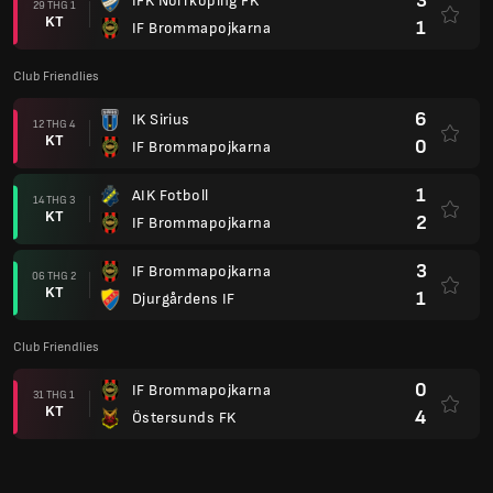
3
IFK Norrkoping FK
29 THG 1
KT
1
IF Brommapojkarna
Club Friendlies
6
IK Sirius
12 THG 4
KT
0
IF Brommapojkarna
1
AIK Fotboll
14 THG 3
KT
2
IF Brommapojkarna
3
IF Brommapojkarna
06 THG 2
KT
1
Djurgårdens IF
Club Friendlies
0
IF Brommapojkarna
31 THG 1
KT
4
Östersunds FK