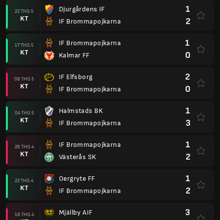
1
Djurgårdens IF
22 THG 5
KT
2
IF Brommapojkarna
1
IF Brommapojkarna
17 THG 5
KT
0
Kalmar FF
2
IF Elfsborg
08 THG 5
KT
0
IF Brommapojkarna
1
Halmstads BK
04 THG 5
KT
3
IF Brommapojkarna
1
IF Brommapojkarna
26 THG 4
KT
2
Västerås SK
1
Oergryte FF
22 THG 4
KT
2
IF Brommapojkarna
3
Mjällby AIF
18 THG 4