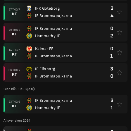
3
IFK Göteborg
27 THG 7
KT
4
IF Brommapojkarna
0
IF Brommapojkarna
20 THG 7
KT
2
Hammarby IF
0
Kalmar FF
14 THG 7
KT
1
IF Brommapojkarna
3
IF Elfsborg
06 THG 7
KT
0
IF Brommapojkarna
Giao hữu Câu lạc bộ
3
IF Brommapojkarna
23 THG 6
KT
1
Hammarby IF
Allsvensken 2024