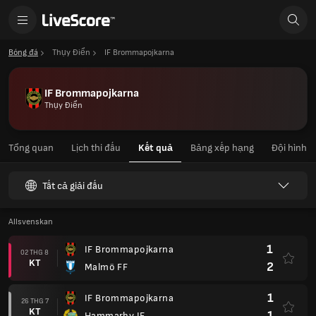
Bóng đá
Thụy Điển
IF Brommapojkarna
IF Brommapojkarna
Thụy Điển
Tổng quan
Lịch thi đấu
Kết quả
Bảng xếp hạng
Đội hình
Tất cả giải đấu
Allsvenskan
1
IF Brommapojkarna
02 THG 8
KT
2
Malmö FF
1
IF Brommapojkarna
26 THG 7
KT
1
Hammarby IF