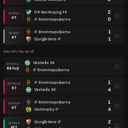
2
IFK Norrkoping FK
24 THG 1
KT
0
IF Brommapojkarna
1
IF Brommapojkarna
16 THG 1
KT
1
Djurgårdens IF
Giao hữu Câu lạc bộ
Västerås SK
20 THG 11
Đã huỷ
IF Brommapojkarna
1
IF Brommapojkarna
09 THG 10
KT
4
Västerås SK
1
IF Brommapojkarna
04 THG 9
KT
4
Hammarby IF
2
Djurgårdens IF
19 THG 6
AET