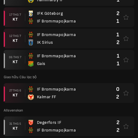
2
IFK Göteborg
17 THG 7
KT
1
IF Brommapojkarna
1
IF Brommapojkarna
12 THG 7
KT
2
IK Sirius
1
IF Brommapojkarna
06 THG 7
KT
1
Gais
Giao hữu Câu lạc bộ
0
IF Brommapojkarna
27 THG 6
KT
2
Kalmar FF
Allsvenskan
2
Degerfors IF
31 THG 5
KT
2
IF Brommapojkarna