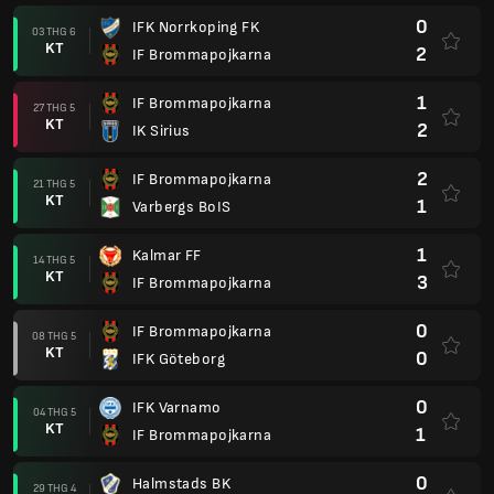
0
IFK Norrkoping FK
03 THG 6
KT
2
IF Brommapojkarna
1
IF Brommapojkarna
27 THG 5
KT
2
IK Sirius
2
IF Brommapojkarna
21 THG 5
KT
1
Varbergs BoIS
1
Kalmar FF
14 THG 5
KT
3
IF Brommapojkarna
0
IF Brommapojkarna
08 THG 5
KT
0
IFK Göteborg
0
IFK Varnamo
04 THG 5
KT
1
IF Brommapojkarna
0
Halmstads BK
29 THG 4