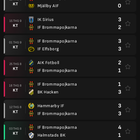
KT
0
Mjällby AIF
3
IK Sirius
15 THG 9
KT
2
IF Brommapojkarna
3
IF Brommapojkarna
01 THG 9
KT
3
IF Elfsborg
2
AIK Fotboll
25 THG 8
KT
1
IF Brommapojkarna
1
IF Brommapojkarna
18 THG 8
KT
3
BK Hacken
3
Hammarby IF
12 THG 8
KT
3
IF Brommapojkarna
4
IF Brommapojkarna
03 THG 8
KT
1
Halmstads BK