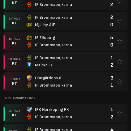
KT
2
IF Brommapojkarna
2
IF Brommapojkarna
24 THG 4
KT
0
Mjällby AIF
5
IF Elfsborg
15 THG 4
KT
0
IF Brommapojkarna
1
IF Brommapojkarna
08 THG 4
KT
2
Malmö FF
3
Djurgårdens IF
01 THG 4
KT
1
IF Brommapojkarna
Club Friendlies 2023
1
IFK Norrkoping FK
25 THG 3
KT
2
IF Brommapojkarna
4
IF Brommapojkarna
18 THG 3