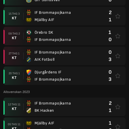
2
IF Brommapojkarna
15 THG 3
KT
1
Mjällby AIF
1
Örebro SK
09 THG 2
KT
0
IF Brommapojkarna
0
IF Brommapojkarna
27 THG 1
KT
3
AIK Fotboll
0
Djurgårdens IF
20 THG 1
KT
3
IF Brommapojkarna
Allsvenskan 2023
2
IF Brommapojkarna
12 THG 11
KT
1
BK Hacken
1
Mjällby AIF
05 THG 11
KT