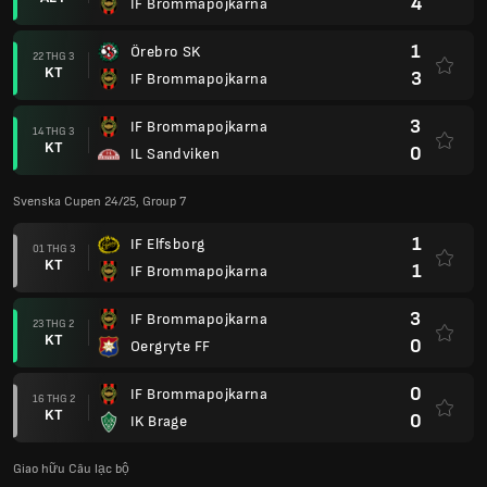
4
IF Brommapojkarna
1
Örebro SK
22 THG 3
KT
3
IF Brommapojkarna
3
IF Brommapojkarna
14 THG 3
KT
0
IL Sandviken
Svenska Cupen 24/25, Group 7
1
IF Elfsborg
01 THG 3
KT
1
IF Brommapojkarna
3
IF Brommapojkarna
23 THG 2
KT
0
Oergryte FF
0
IF Brommapojkarna
16 THG 2
KT
0
IK Brage
Giao hữu Câu lạc bộ