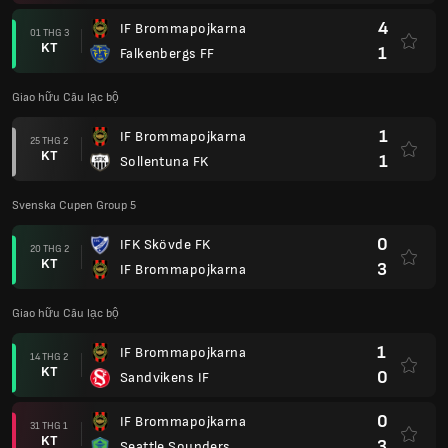
4
IF Brommapojkarna
01 THG 3
KT
1
Falkenbergs FF
Giao hữu Câu lạc bộ
1
IF Brommapojkarna
25 THG 2
KT
1
Sollentuna FK
Svenska Cupen Group 5
0
IFK Skövde FK
20 THG 2
KT
3
IF Brommapojkarna
Giao hữu Câu lạc bộ
1
IF Brommapojkarna
14 THG 2
KT
0
Sandvikens IF
0
IF Brommapojkarna
31 THG 1
KT
3
Seattle Sounders