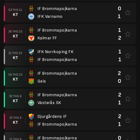
0
IF Brommapojkarna
03 THG 11
KT
1
IFK Varnamo
1
IF Brommapojkarna
26 THG 10
KT
2
Kalmar FF
1
IFK Norrkoping FK
21 THG 10
KT
1
IF Brommapojkarna
2
IF Brommapojkarna
05 THG 10
KT
0
Gais
2
IF Brommapojkarna
30 THG 9
KT
1
Västerås SK
2
Djurgårdens IF
25 THG 9
KT
1
IF Brommapojkarna
0
IF Brommapojkarna
21 THG 9