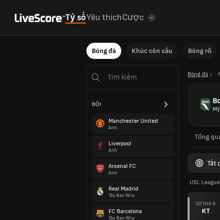
Tỷ số
Yêu thích
Cược
Bóng đá
Khúc côn cầu
Bóng rổ
Bóng đá
B
ĐỘI
Mỹ
Manchester United
Anh
Tổng qu
Liverpool
Anh
Tất 
Arsenal FC
Anh
USL League
Real Madrid
Tây Ban Nha
02 THG 8
KT
FC Barcelona
Tây Ban Nha