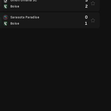
3
Union Omaha SC
2
Boise
0
Sarasota Paradise
1
Boise