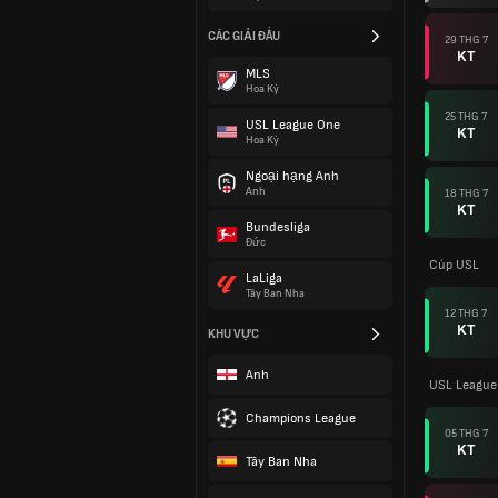
CÁC GIẢI ĐẤU
29 THG 7
KT
MLS
Hoa Kỳ
25 THG 7
USL League One
KT
Hoa Kỳ
Ngoại hạng Anh
Anh
18 THG 7
KT
Bundesliga
Đức
Cúp USL
LaLiga
Tây Ban Nha
12 THG 7
KT
KHU VỰC
Anh
USL League
Champions League
05 THG 7
KT
Tây Ban Nha