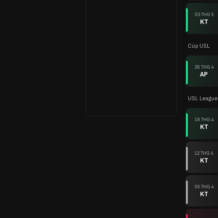
03 THG 5
KT
Cúp USL
26 THG 4
AP
USL League
19 THG 4
KT
12 THG 4
KT
05 THG 4
KT