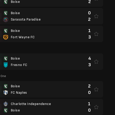
2
Boise
0
Boise
2
Sarasota Paradise
1
Boise
3
Fort Wayne FC
4
Boise
3
Fresno FC
 One
2
Boise
0
FC Naples
1
Charlotte Independence
0
Boise