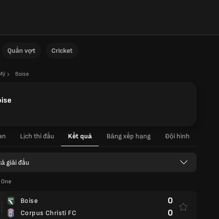
Quần vợt
Cricket
Mỹ
Boise
oise
an
Lịch thi đấu
Kết quả
Bảng xếp hạng
Đội hình
cả giải đấu
 One
0
Boise
0
Corpus Christi FC