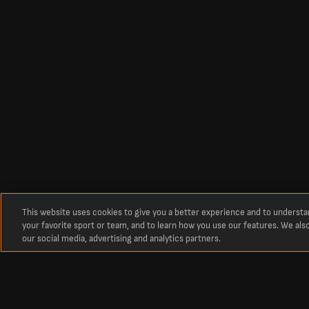
This website uses cookies to give you a better experience and to underst
your favorite sport or team, and to learn how you use our features. We als
our social media, advertising and analytics partners.
Giới thiệu
Kết quả và lịch thi đấu bóng đá mới nhất từ LiveScore