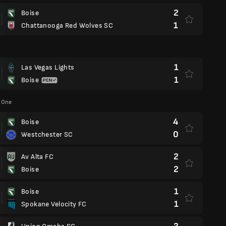
2
Boise
1
Chattanooga Red Wolves SC
1
Las Vegas Lights
1
Boise
 One
4
Boise
0
Westchester SC
2
Av Alta FC
2
Boise
1
Boise
1
Spokane Velocity FC