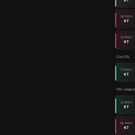
KT
28 THG 5
KT
24 THG 5
KT
Cúp USL
17 THG 5
KT
USL League
14 THG 5
KT
06 THG 5
KT