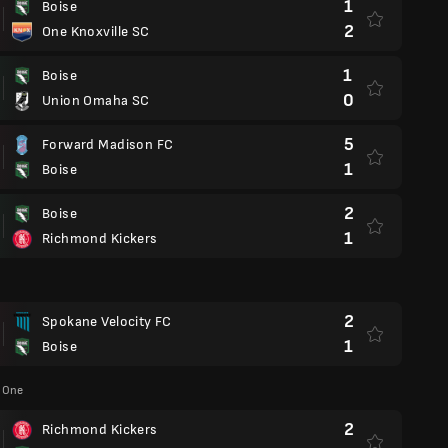
1
Boise
2
One Knoxville SC
1
Boise
0
Union Omaha SC
5
Forward Madison FC
1
Boise
2
Boise
1
Richmond Kickers
2
Spokane Velocity FC
1
Boise
 One
2
Richmond Kickers