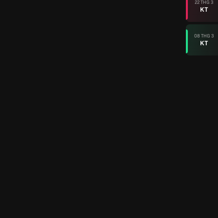
22 THG 3
KT
08 THG 3
KT