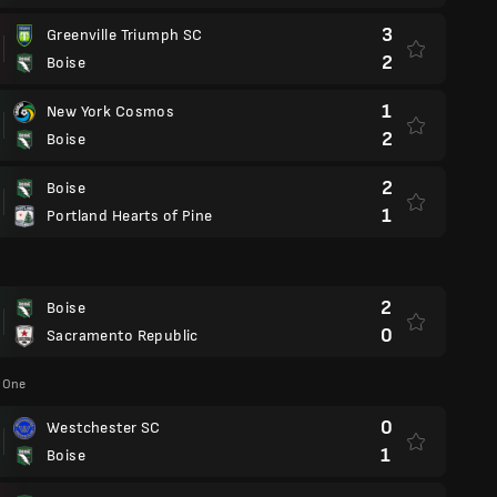
3
Greenville Triumph SC
2
Boise
1
New York Cosmos
2
Boise
2
Boise
1
Portland Hearts of Pine
2
Boise
0
Sacramento Republic
 One
0
Westchester SC
1
Boise