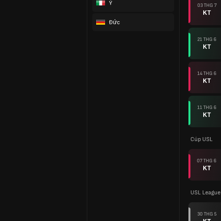
Ý
03 THG 7
KT
Đức
21 THG 6
KT
14 THG 6
KT
11 THG 6
KT
Cúp USL
07 THG 6
KT
USL League
30 THG 5