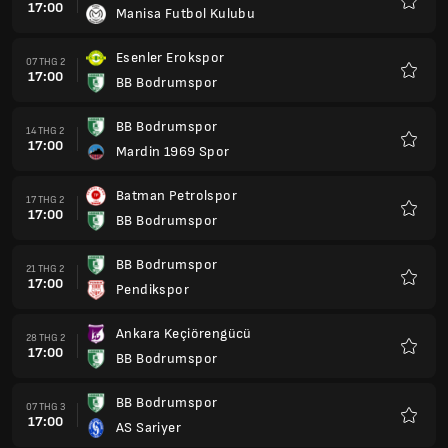
17:00
Manisa Futbol Kulubu
Yêu
thích
Esenler Erokspor
07 THG 2
17:00
BB Bodrumspor
Yêu
thích
BB Bodrumspor
14 THG 2
17:00
Mardin 1969 Spor
Yêu
thích
Batman Petrolspor
17 THG 2
17:00
BB Bodrumspor
Yêu
thích
BB Bodrumspor
21 THG 2
17:00
Pendikspor
Yêu
thích
Ankara Keçiörengücü
28 THG 2
17:00
BB Bodrumspor
Yêu
thích
BB Bodrumspor
07 THG 3
17:00
AS Sariyer
Yêu
thích