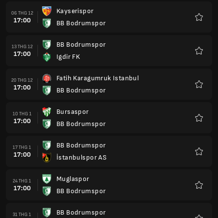
Kayserispor
06 THG 12
17:00
BB Bodrumspor
Yêu
thích
BB Bodrumspor
13 THG 12
17:00
Igdir FK
Yêu
thích
Fatih Karagumruk Istanbul
20 THG 12
17:00
BB Bodrumspor
Yêu
thích
Bursaspor
10 THG 1
17:00
BB Bodrumspor
Yêu
thích
BB Bodrumspor
17 THG 1
17:00
İstanbulspor AS
Yêu
thích
Muglaspor
24 THG 1
17:00
BB Bodrumspor
Yêu
thích
BB Bodrumspor
31 THG 1