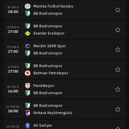
Manisa Futbol Kulubu
30 THG 8
18:30
BB Bodrumspor
Yêu
thích
BB Bodrumspor
03 THG 9
17:00
Esenler Erokspor
Yêu
thích
Mardin 1969 Spor
07 THG 9
17:00
BB Bodrumspor
Yêu
thích
BB Bodrumspor
12 THG 9
17:00
Batman Petrolspor
Yêu
thích
Pendikspor
20 THG 9
14:00
BB Bodrumspor
Yêu
thích
BB Bodrumspor
11 THG 10
16:00
Ankara Keçiörengücü
Yêu
thích
AS Sariyer
14 THG 10