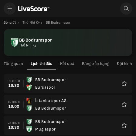
Bóng đá
Thổ Nhĩ Kỳ
BB Bodrumspor
BB Bodrumspor
Thổ Nhĩ Kỳ
Tổng quan
Lịch thi đấu
Kết quả
Bảng xếp hạng
Đội hình
BB Bodrumspor
09 THG 8
18:30
Bursaspor
Yêu
thích
İstanbulspor AS
15 THG 8
16:00
BB Bodrumspor
Yêu
thích
BB Bodrumspor
22 THG 8
18:30
Muglaspor
Yêu
thích