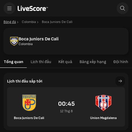
Bóng đá
Colombia
Boca Juniors De Cali
Boca Juniors De Cali
Colombia
Tổng quan
Lịch thi đấu
Kết quả
Bảng xếp hạng
Đội hình
Lịch thi đấu sắp tới
00:45
12 Thg 8
Boca Juniors De Cali
Union Magdalena