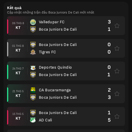
Kết quả
Cập nhật những trận đấu Boca Juniors De Cali mới nhất
3
Valledupar FC
06 THG 8
KT
1
Boca Juniors De Cali
0
Boca Juniors De Cali
01 THG 8
KT
0
Tigres FC
0
Deportes Quindio
24 THG 7
KT
1
Boca Juniors De Cali
2
CA Bucaramanga
21 THG 5
KT
3
Boca Juniors De Cali
1
Boca Juniors De Cali
15 THG 5
KT
5
AD Cali