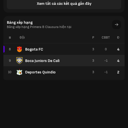
Xem tất cả các kết quả gần đây
Bảng xếp hạng
Bảng xếp hạng Primera B Clausura hiện tại
#
Đội
P
CBBT
Đ
Bogota FC
4
8
3
0
Boca Juniors De Cali
4
9
3
-1
Deportes Quindio
2
10
3
-1