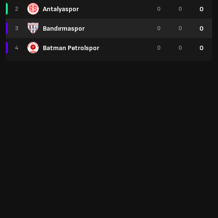
Antalyaspor
0
2
0
0
Bandırmaspor
0
3
0
0
Batman Petrolspor
0
4
0
0