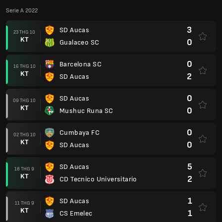
Serie A 2022
3
SD Aucas
23 THG 10
KT
0
Gualaceo SC
0
Barcelona SC
16 THG 10
KT
2
SD Aucas
0
SD Aucas
09 THG 10
KT
0
Mushuc Runa SC
0
Cumbaya FC
02 THG 10
KT
0
SD Aucas
5
SD Aucas
18 THG 9
KT
2
CD Tecnico Universitario
1
SD Aucas
11 THG 9
KT
1
CS Emelec