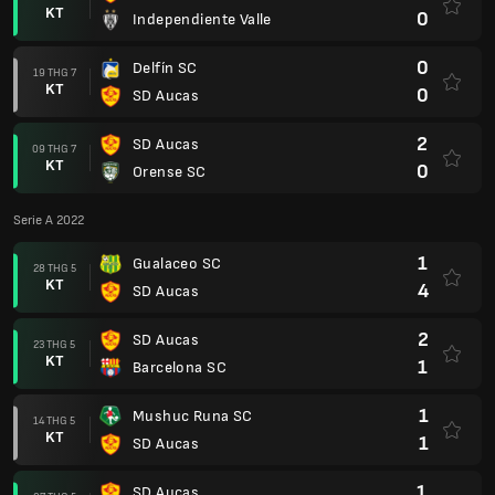
KT
0
Independiente Valle
0
Delfín SC
19 THG 7
KT
0
SD Aucas
2
SD Aucas
09 THG 7
KT
0
Orense SC
Serie A 2022
1
Gualaceo SC
28 THG 5
KT
4
SD Aucas
2
SD Aucas
23 THG 5
KT
1
Barcelona SC
1
Mushuc Runa SC
14 THG 5
KT
1
SD Aucas
1
SD Aucas