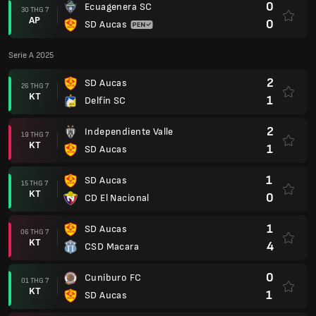
0
Ecuagenera SC
30 THG 7
AP
0
SD Aucas
Serie A 2025
2
SD Aucas
26 THG 7
KT
1
Delfín SC
2
Independiente Valle
19 THG 7
KT
1
SD Aucas
1
SD Aucas
15 THG 7
KT
0
CD El Nacional
1
SD Aucas
06 THG 7
KT
4
CSD Macara
0
Cuniburo FC
01 THG 7
KT
1
SD Aucas