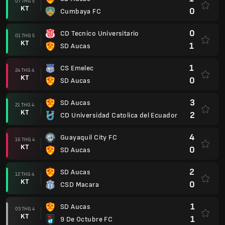
07 THG 5
KT
0
Cumbaya FC
0
CD Tecnico Universitario
01 THG 5
KT
1
SD Aucas
1
CS Emelec
24 THG 4
KT
0
SD Aucas
3
SD Aucas
21 THG 4
KT
2
CD Universidad Catolica del Ecuador
4
Guayaquil City FC
16 THG 4
KT
0
SD Aucas
2
SD Aucas
12 THG 4
KT
0
CSD Macara
1
SD Aucas
03 THG 4
KT
1
9 De Octubre FC