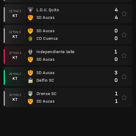
4
L.D.U. Quito
19 THG 3
KT
4
SD Aucas
0
SD Aucas
12 THG 3
KT
0
CD Cuenca
1
Independiente Valle
07 THG 3
KT
0
SD Aucas
3
SD Aucas
26 THG 2
KT
0
Delfín SC
1
Orense SC
20 THG 2
KT
1
SD Aucas