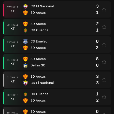
3
CD El Nacional
07 THG 12
KT
1
SD Aucas
2
SD Aucas
30 THG 11
KT
1
CD Cuenca
0
CS Emelec
23 THG 11
KT
2
SD Aucas
8
SD Aucas
11 THG 11
KT
0
Delfín SC
3
SD Aucas
01 THG 11
KT
3
CD El Nacional
1
CD Cuenca
26 THG 10
KT
2
SD Aucas
0
SD Aucas
19 THG 10