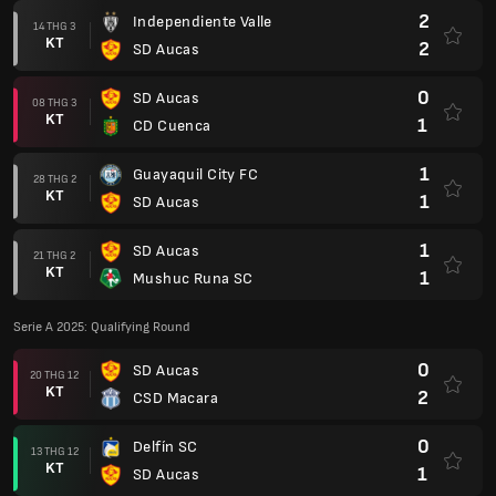
2
Independiente Valle
14 THG 3
KT
2
SD Aucas
0
SD Aucas
08 THG 3
KT
1
CD Cuenca
1
Guayaquil City FC
28 THG 2
KT
1
SD Aucas
1
SD Aucas
21 THG 2
KT
1
Mushuc Runa SC
Serie A 2025: Qualifying Round
0
SD Aucas
20 THG 12
KT
2
CSD Macara
0
Delfín SC
13 THG 12
KT
1
SD Aucas