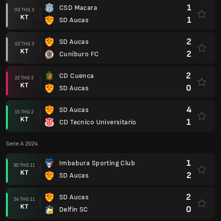
1
CSD Macara
09 THG 3
KT
1
SD Aucas
2
SD Aucas
02 THG 3
KT
2
Cuniburo FC
2
CD Cuenca
22 THG 2
KT
0
SD Aucas
4
SD Aucas
15 THG 2
KT
1
CD Tecnico Universitario
Serie A 2024
1
Imbabura Sporting Club
30 THG 11
KT
2
SD Aucas
2
SD Aucas
24 THG 11
KT
0
Delfín SC