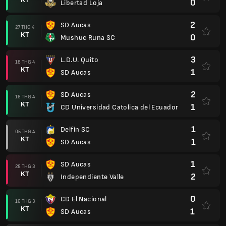
0
Libertad Loja
2
SD Aucas
27 THG 4
KT
0
Mushuc Runa SC
3
L.D.U. Quito
18 THG 4
KT
1
SD Aucas
2
SD Aucas
16 THG 4
KT
1
CD Universidad Catolica del Ecuador
1
Delfín SC
05 THG 4
KT
1
SD Aucas
1
SD Aucas
28 THG 3
KT
2
Independiente Valle
0
CD El Nacional
16 THG 3
KT
1
SD Aucas