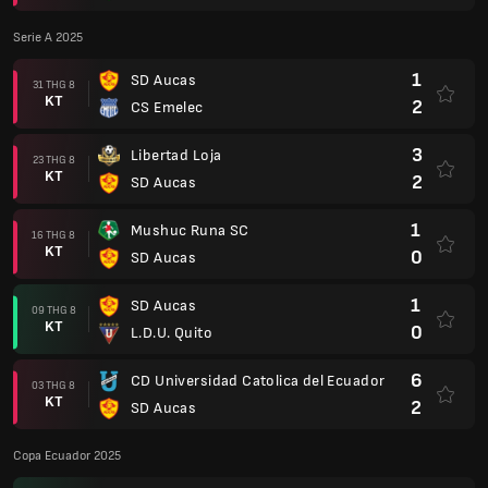
Serie A 2025
1
SD Aucas
31 THG 8
KT
2
CS Emelec
3
Libertad Loja
23 THG 8
KT
2
SD Aucas
1
Mushuc Runa SC
16 THG 8
KT
0
SD Aucas
1
SD Aucas
09 THG 8
KT
0
L.D.U. Quito
6
CD Universidad Catolica del Ecuador
03 THG 8
KT
2
SD Aucas
Copa Ecuador 2025