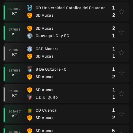
1
CD Universidad Catolica del Ecuador
05 THG 9
KT
2
SD Aucas
2
SD Aucas
27 THG 8
KT
1
Guayaquil City FC
1
CSD Macara
21 THG 8
KT
1
SD Aucas
1
9 De Octubre FC
13 THG 8
KT
2
SD Aucas
1
SD Aucas
07 THG 8
KT
1
L.D.U. Quito
1
CD Cuenca
30 THG 7
KT
2
SD Aucas
5
SD Aucas
23 THG 7