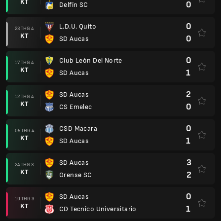
KT
0
Delfín SC
0
L.D.U. Quito
23 THG 4
KT
0
SD Aucas
0
Club León Del Norte
17 THG 4
KT
1
SD Aucas
2
SD Aucas
12 THG 4
KT
0
CS Emelec
0
CSD Macara
05 THG 4
KT
1
SD Aucas
3
SD Aucas
24 THG 3
KT
2
Orense SC
0
SD Aucas
19 THG 3
KT
1
CD Tecnico Universitario