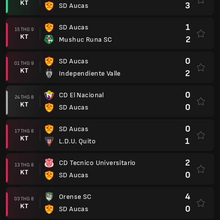
KT
3
SD Aucas
1
SD Aucas
15 THG 9
KT
2
Mushuc Runa SC
0
SD Aucas
01 THG 9
KT
2
Independiente Valle
0
CD El Nacional
24 THG 8
KT
0
SD Aucas
0
SD Aucas
17 THG 8
KT
1
L.D.U. Quito
2
CD Tecnico Universitario
13 THG 8
KT
0
SD Aucas
4
Orense SC
03 THG 8
KT
0
SD Aucas