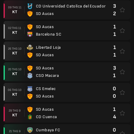
3
CD Universidad Catolica del Ecuador
09 THG 11
KT
2
SD Aucas
1
SD Aucas
02 THG 11
KT
1
Barcelona SC
1
Libertad Loja
26 THG 10
KT
1
SD Aucas
3
SD Aucas
20 THG 10
KT
1
CSD Macara
0
CS Emelec
06 THG 10
KT
0
SD Aucas
1
SD Aucas
29 THG 9
KT
4
CD Cuenca
0
Cumbaya FC
21 THG 9