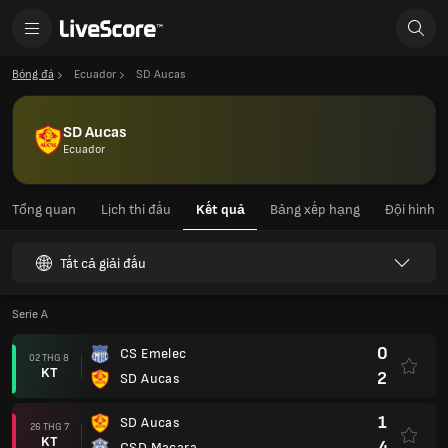
Bóng đá
Ecuador
SD Aucas
SD Aucas
Ecuador
Tổng quan
Lịch thi đấu
Kết quả
Bảng xếp hạng
Đội hình
Tất cả giải đấu
Serie A
0
CS Emelec
02 THG 8
KT
2
SD Aucas
1
SD Aucas
26 THG 7
KT
4
CSD Macara