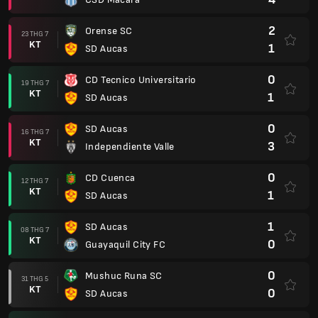
2
Orense SC
23 THG 7
KT
1
SD Aucas
0
CD Tecnico Universitario
19 THG 7
KT
1
SD Aucas
0
SD Aucas
16 THG 7
KT
3
Independiente Valle
0
CD Cuenca
12 THG 7
KT
1
SD Aucas
1
SD Aucas
08 THG 7
KT
0
Guayaquil City FC
0
Mushuc Runa SC
31 THG 5
KT
0
SD Aucas