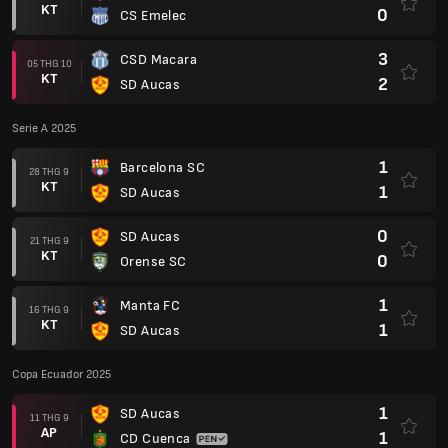
KT
0
CS Emelec
3
CSD Macara
05 THG 10
KT
2
SD Aucas
Serie A 2025
1
Barcelona SC
28 THG 9
KT
1
SD Aucas
0
SD Aucas
21 THG 9
KT
0
Orense SC
1
Manta FC
16 THG 9
KT
1
SD Aucas
Copa Ecuador 2025
1
SD Aucas
11 THG 9
AP
1
CD Cuenca