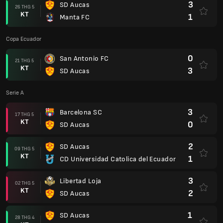
3
SD Aucas
26 THG 5
KT
1
Manta FC
Copa Ecuador
0
San Antonio FC
21 THG 5
KT
3
SD Aucas
Serie A
3
Barcelona SC
17 THG 5
KT
0
SD Aucas
2
SD Aucas
09 THG 5
KT
1
CD Universidad Catolica del Ecuador
3
Libertad Loja
02 THG 5
KT
2
SD Aucas
1
SD Aucas
28 THG 4