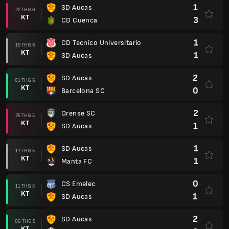
1
SD Aucas
22 THG 6
KT
3
CD Cuenca
1
CD Tecnico Universitario
15 THG 6
KT
1
SD Aucas
2
SD Aucas
01 THG 6
KT
0
Barcelona SC
2
Orense SC
25 THG 5
KT
1
SD Aucas
1
SD Aucas
17 THG 5
KT
1
Manta FC
0
CS Emelec
11 THG 5
KT
1
SD Aucas
2
SD Aucas
06 THG 5
KT