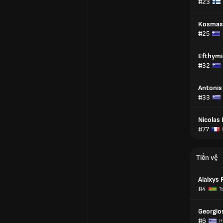
#23
Kosmas
#25
Efthymi
#32
Antonis
#33
Nicolas 
#77
Tiền vệ
Alaixys
#4
T
Georgio
#6
H