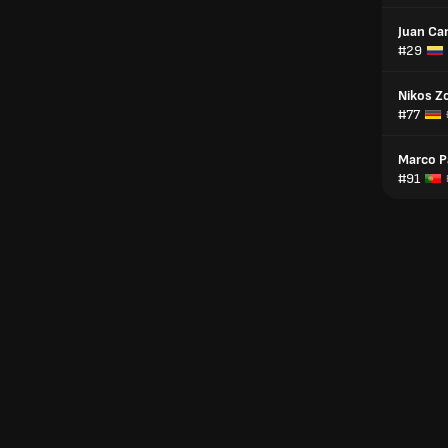
Juan Can
#29
Nikos Z
#77
Marco P
#91