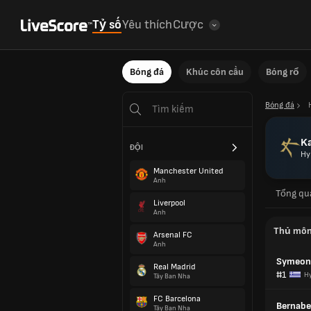
Tỷ số
Yêu thích
Cược
Bóng đá
Khúc côn cầu
Bóng rổ
Bóng đá
Ka
ĐỘI
Hy
Manchester United
Anh
Tổng qu
Liverpool
Anh
Thủ mô
Arsenal FC
Anh
Symeon
Real Madrid
#1
Hy
Tây Ban Nha
FC Barcelona
Bernabe
Tây Ban Nha