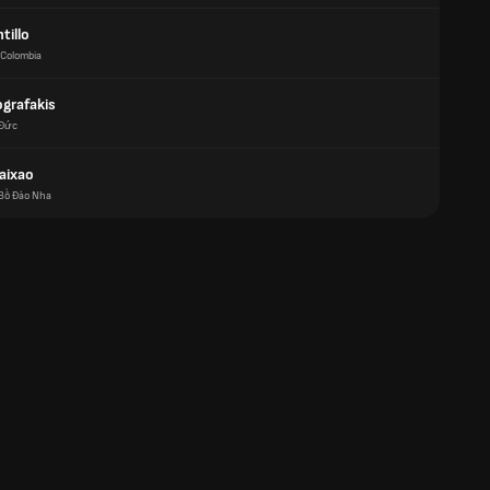
tillo
Colombia
ografakis
Đức
aixao
Bồ Đào Nha