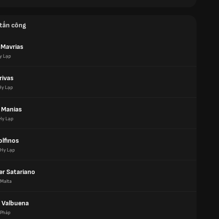
tấn công
 Mavrias
y Lạp
rivas
Hy Lạp
s Manias
Hy Lạp
olfinos
Hy Lạp
er Satariano
Malta
 Valbuena
Pháp