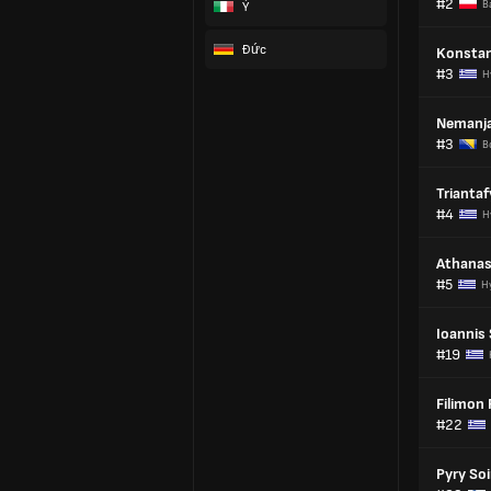
#2
B
Ý
Đức
Konstan
#3
H
Nemanja
#3
B
Triantaf
#4
H
Athanas
#5
H
Ioannis
#19
Filimon 
#22
Pyry Soi