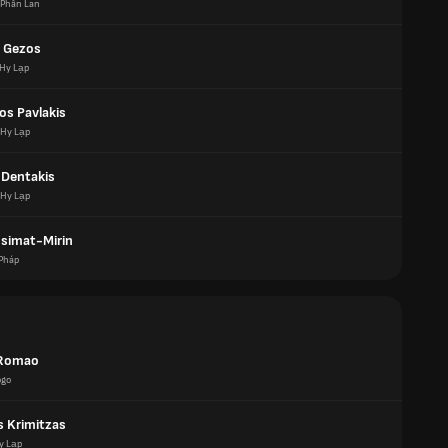
Phần Lan
 Gezos
Hy Lạp
os Pavlakis
Hy Lạp
 Dentakis
Hy Lạp
Isimat-Mirin
Pháp
 Romao
ogo
s Krimitzas
y Lạp