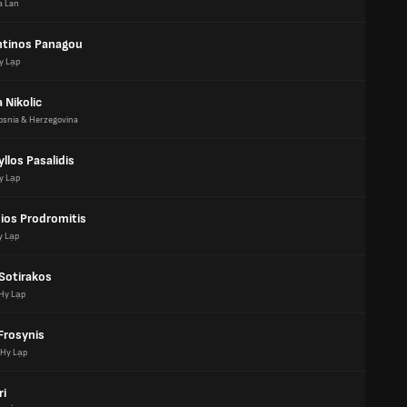
a Lan
tinos Panagou
y Lạp
 Nikolic
osnia & Herzegovina
yllos Pasalidis
y Lạp
ios Prodromitis
y Lạp
 Sotirakos
Hy Lạp
Frosynis
Hy Lạp
ri