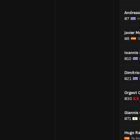
Andreas
#7
H
Javier M
#8
T
Ioannis 
#10
Dimitri
#21
Orgest 
#30
Giannis
#71
Hugo R
Tây Ba