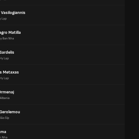
 Vasilogiannis
y Lạp
agro Matilla
ây Ban Nha
Sardelis
Hy Lạp
os Metaxas
Hy Lạp
Ormenaj
Albania
 Gerolemou
Đảo Síp
ama
n Nha