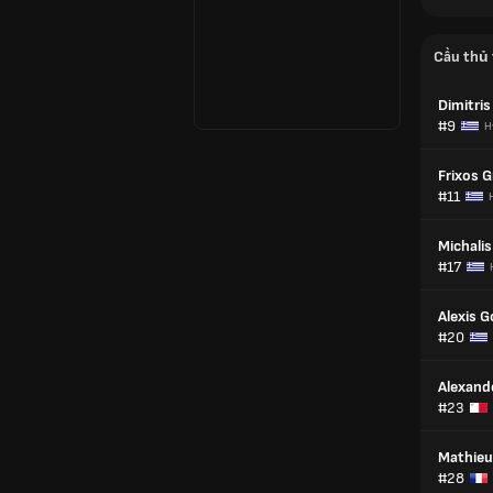
Cầu thủ 
Dimitris
#9
H
Frixos G
#11
Michali
#17
Alexis G
#20
Alexand
#23
Mathieu
#28