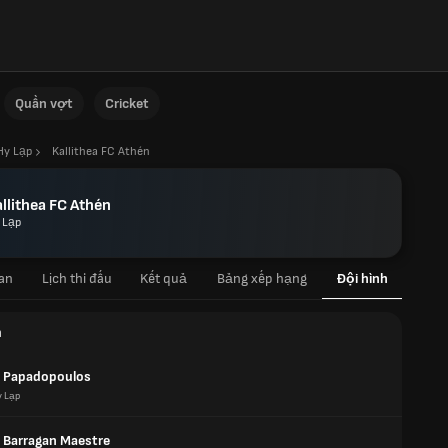
Quần vợt
Cricket
Hy Lạp
Kallithea FC Athén
llithea FC Athén
 Lạp
an
Lịch thi đấu
Kết quả
Bảng xếp hạng
Đội hình
n
 Papadopoulos
 Lạp
 Barragan Maestre