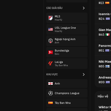
#13
CÁC GIẢI ĐẤU
Ioannis 
MLS
#24
Hoa Kỳ
USL League One
Gian Ma
Hoa Kỳ
#45
Ngoại hạng Anh
Anh
Panormi
#61
Bundesliga
Đức
Niki Ma
LaLiga
Tây Ban Nha
#85
KHU VỰC
Andreas 
#99
Anh
Champions League
Hậu vệ
Tây Ban Nha
Wiktor 