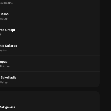
Tây Ban Nha
Gelios
Hy Lạp
rco Crespi
Ý
tis Kaliaros
Hy Lạp
enpaa
Phần Lan
Sakelliadis
Hy Lạp
Matyjewicz