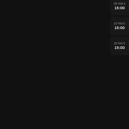
08 THG 5
15:00
15 THG 5
15:00
22 THG 5
15:00