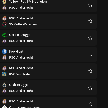
Yellow-Red KV Mechelen
RSC Anderlecht
Yêu
thích
RSC Anderlecht
SV Zulte Waregem
Yêu
thích
Cercle Brugge
RSC Anderlecht
Yêu
thích
KAA Gent
RSC Anderlecht
Yêu
thích
RSC Anderlecht
KVC Westerlo
Yêu
thích
Club Brugge
RSC Anderlecht
Yêu
thích
RSC Anderlecht
Oud-Heverlee Leuven