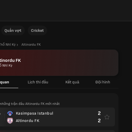
Quần vợt
Cricket
Thổ Nhĩ Kỳ
Altinordu FK
tinordu FK
ổ Nhĩ Kỳ
 quan
Lịch thi đấu
Kết quả
Đội hình
những trận đấu Altinordu FK mới nhất
2
Kasimpasa Istanbul
7
2
Altinordu FK