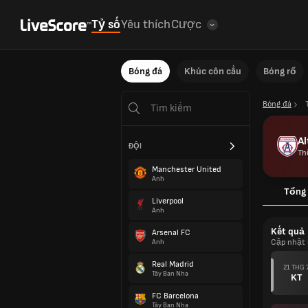
Tỷ số
Yêu thích
Cược
Bóng đá
Khúc côn cầu
Bóng rổ
Bóng đá
Al
ĐỘI
Th
Manchester United
Anh
Tổng
Liverpool
Anh
Kết quả
Arsenal FC
Cập nhật 
Anh
Real Madrid
21 THG 
Tây Ban Nha
KT
FC Barcelona
Tây Ban Nha