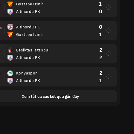
1
Goztepe Izmir
1
0
Altinordu FK
0
Altinordu FK
10
1
Goztepe Izmir
2
Besiktas Istanbul
1
2
Altinordu FK
2
Konyaspor
1
1
Altinordu FK
Xem tất cả các kết quả gần đây