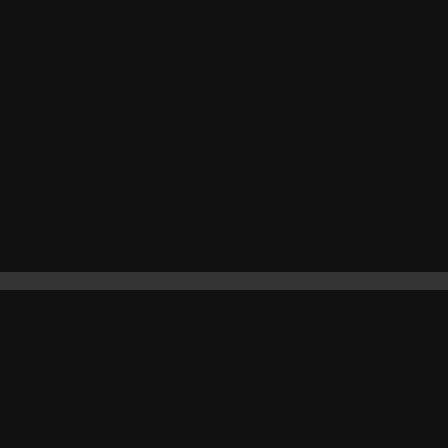
uả các trận đã qua trong suốt mùa giải.