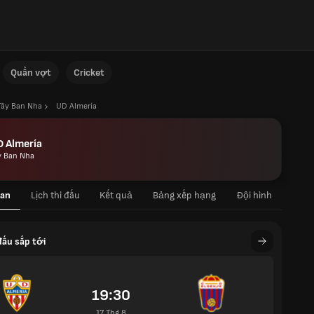
Quần vợt
Cricket
Tây Ban Nha
UD Almería
 Almería
y Ban Nha
an
Lịch thi đấu
Kết quả
Bảng xếp hạng
Đội hình
đấu sắp tới
19:30
17 Thg 8