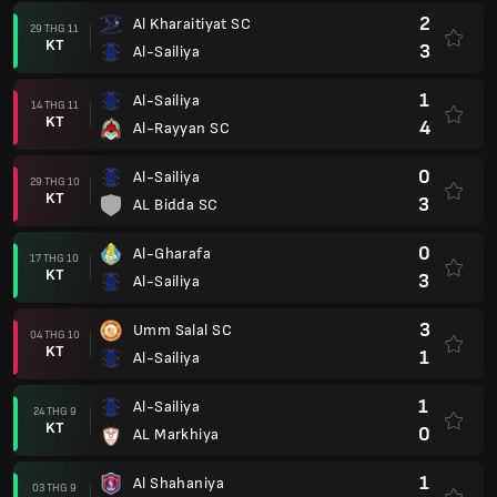
2
Al Kharaitiyat SC
29 THG 11
KT
3
Al-Sailiya
1
Al-Sailiya
14 THG 11
KT
4
Al-Rayyan SC
0
Al-Sailiya
29 THG 10
KT
3
AL Bidda SC
0
Al-Gharafa
17 THG 10
KT
3
Al-Sailiya
3
Umm Salal SC
04 THG 10
KT
1
Al-Sailiya
1
Al-Sailiya
24 THG 9
KT
0
AL Markhiya
1
Al Shahaniya
03 THG 9