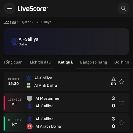
Bóng đá
Qatar
Al-Sailiya
Al-Sailiya
Qatar
Tổng quan
Lịch thi đấu
Kết quả
Bảng xếp hạng
Đội hình
Al-Sailiya
19 THG 1
15:30
RO
Al Ahli Doha
Yêu
thích
3
Al Mesaimeer
12 THG 12
KT
0
Al-Sailiya
3
Al-Sailiya
06 THG 12
KT
0
Al Arabi Doha