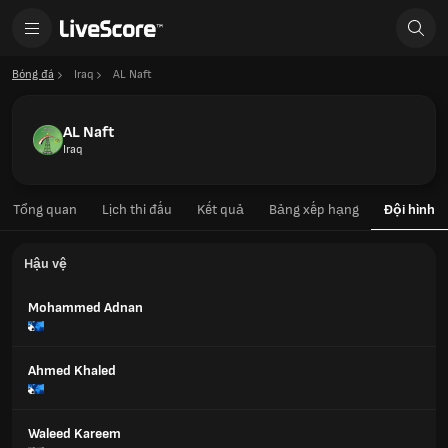
Bóng đá
Iraq
AL Naft
AL Naft
Iraq
Tổng quan
Lịch thi đấu
Kết quả
Bảng xếp hạng
Đội hình
Hậu vệ
Mohammed Adnan
Ahmed Khaled
Waleed Kareem