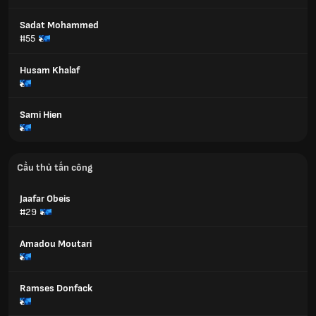
Sadat Mohammed
#55
Husam Khalaf
Sami Hien
Cầu thủ tấn công
Jaafar Obeis
#29
Amadou Moutari
Ramses Donfack