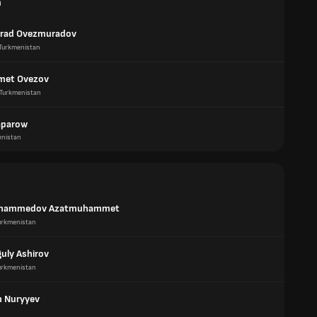
n
rad Ovezmuradov
Turkmenistan
et Ovezov
Turkmenistan
aparow
enistan
hammedov Azatmuhammet
urkmenistan
uly Ashirov
urkmenistan
 Nuryyev