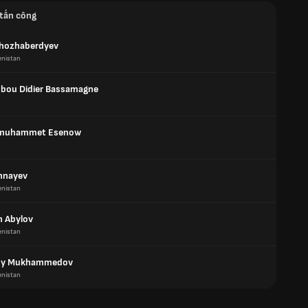
tấn công
hozhaberdyev
enistan
bou Didier Bassamagne
muhammet Esenow
nnayev
enistan
 Abylov
enistan
dy Mukhammedov
enistan