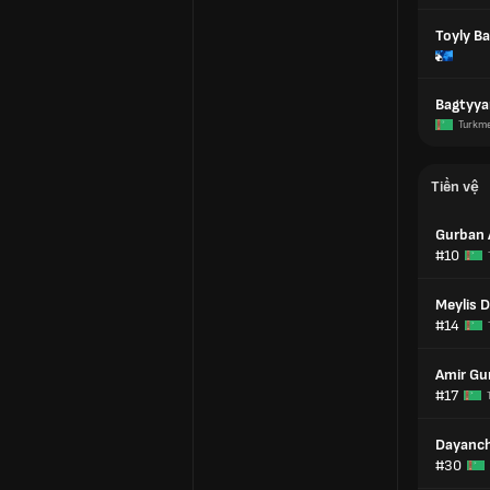
Toyly B
Bagtyya
Turkm
Tiền vệ
Gurban 
#10
Meylis D
#14
Amir Gu
#17
Dayanc
#30