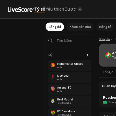
Tỷ số
Yêu thích
Cược
Bóng đá
Khúc côn cầu
Bóng rổ
Bóng đá
Ah
ĐỘI
Tu
Manchester United
Anh
Tổng qu
Liverpool
Anh
Huấn luy
Arsenal FC
Anh
Rovshe
Real Madrid
Turkm
Tây Ban Nha
FC Barcelona
Tây Ban Nha