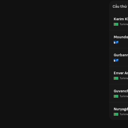
Cầu thủ 
Kerim K
Turkm
Moundo
Gurban
Enver A
Turkm
Guvanch
Turkm
Nuryag
Turkm