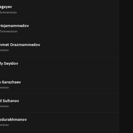
agayev
Turkmenistan
 Hojamammedov
Turkmenistan
mmet Orazmammedov
enistan
dy Seyidov
 Garazhaev
enistan
d Sultanov
enistan
Abdurakhmanov
enistan