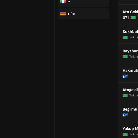
Ý
Ata Geld
Đức
#71
Sokhbet
Turkm
Bayzhan
Turkm
Hakmuh
Atageldi
Turkm
Beglim
Yakup 
Turkm