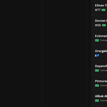
Elman T
#77
Dovran
#98
Ezizma
Turkm
Orazgel
Dayanch
Turkm
Pirmura
Turkm
Alibek 
Turkm