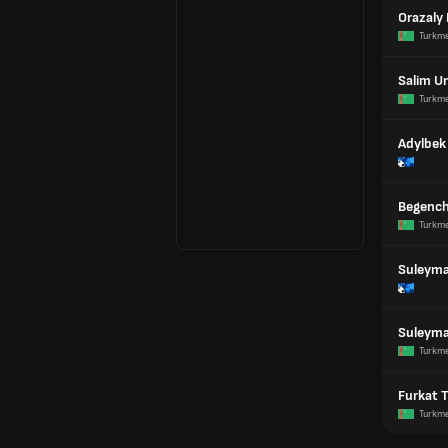
Orazaly
Turkm
Salim U
Turkm
Adylbe
Begenc
Turkm
Suleyma
Suleyma
Turkm
Furkat 
Turkm