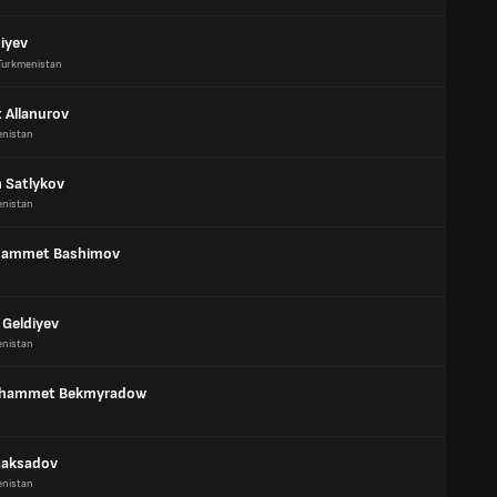
iyev
Turkmenistan
 Allanurov
enistan
 Satlykov
enistan
ammet Bashimov
 Geldiyev
enistan
uhammet Bekmyradow
Maksadov
enistan