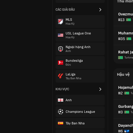
Thủ mô
CÁC GIẢI ĐẤU
Ovezmu
#13
MLS
Hoa Kỳ
Muhamm
USL League One
Hoa Kỳ
#35
Ngoại hạng Anh
Anh
Rahat J
Turkm
Bundesliga
Đức
Hậu vệ
LaLiga
Tây Ban Nha
Hojamu
KHU VỰC
#2
T
Anh
Gurbang
Champions League
#3
T
Tây Ban Nha
Dayanch
#6