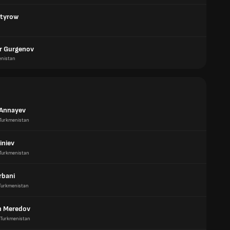
atyrow
r Gurgenov
enistan
Annayev
Turkmenistan
iniev
Turkmenistan
rbani
Turkmenistan
h Meredov
Turkmenistan