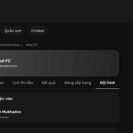
Quần vợt
Cricket
Turkmenistan
Ahal FC
al FC
rkmenistan
an
Lịch thi đấu
Kết quả
Bảng xếp hạng
Đội hình
ện viên
n Mukhadov
enistan