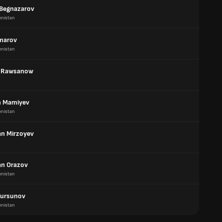
 Begnazarov
enistan
marov
enistan
k Rawsanow
h Mamiyev
enistan
n Mirzoyev
n Orazov
enistan
Tursunov
enistan