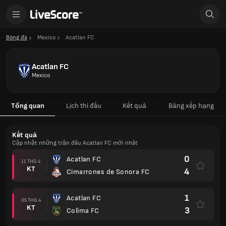
Bóng đá
Mexico
Acatlan FC
Acatlan FC
Mexico
Tổng quan
Lịch thi đấu
Kết quả
Bảng xếp hạng
Kết quả
Cập nhật những trận đấu Acatlan FC mới nhất
0
Acatlan FC
11 THG 4
KT
4
Cimarrones de Sonora FC
1
Acatlan FC
05 THG 4
KT
3
Colima FC