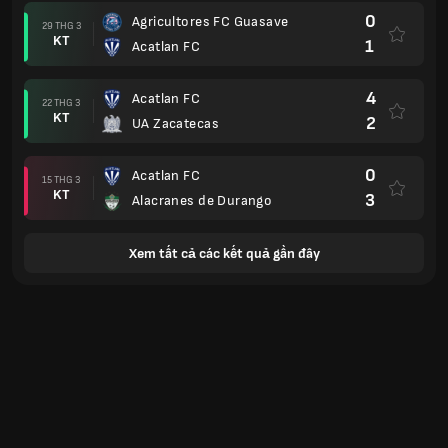
0
Agricultores FC Guasave
29 THG 3
KT
1
Acatlan FC
4
Acatlan FC
22 THG 3
KT
2
UA Zacatecas
0
Acatlan FC
15 THG 3
KT
3
Alacranes de Durango
Xem tất cả các kết quả gần đây