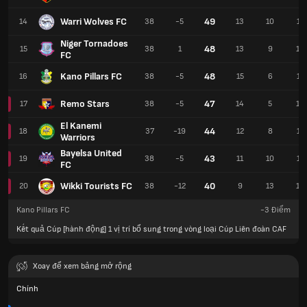
Warri Wolves FC
49
14
38
-5
13
10
15
Niger Tornadoes
48
15
38
1
13
9
16
FC
Kano Pillars FC
48
16
38
-5
15
6
17
Remo Stars
47
17
38
-5
14
5
19
El Kanemi
44
18
37
-19
12
8
17
Warriors
Bayelsa United
43
19
38
-5
11
10
17
FC
Wikki Tourists FC
40
20
38
-12
9
13
16
Kano Pillars FC
-3
Điểm
Kết quả Cúp [hành động] 1 vị trí bổ sung trong vòng loại Cúp Liên đoàn CAF
Xoay để xem bảng mở rộng
Chính