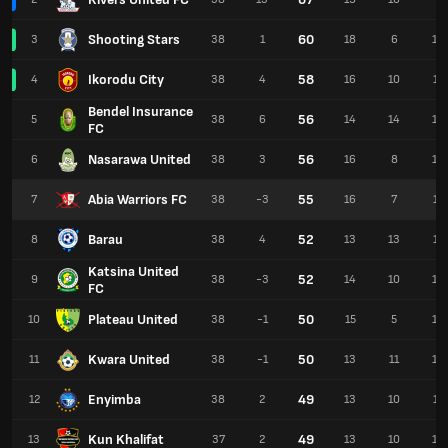
Shooting Stars
60
3
38
1
18
6
14
Ikorodu City
58
4
38
4
16
10
12
Bendel Insurance
56
5
38
6
14
14
10
FC
Nasarawa United
56
6
38
3
16
8
14
Abia Warriors FC
55
7
38
-3
16
7
15
Barau
52
8
38
4
13
13
12
Katsina United
52
9
38
-3
14
10
14
FC
Plateau United
50
10
38
-1
15
5
18
Kwara United
50
11
38
-1
13
11
14
Enyimba
49
12
38
2
13
10
15
Kun Khalifat
49
13
37
2
13
10
14