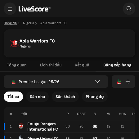
Bóng đá
Nigeria
Abia Warriors FC
Abia Warriors FC
Nigeria
Tổng quan
Lịch thi đấu
Kết quả
Bảng xếp hạng
Premier League 25/26
Tất cả
Sân nhà
Sân khách
Phong độ
#
Đội
P
CBBT
Đ
W
HÒA
THU
Enugu Rangers
68
1
38
20
19
11
8
International FC
Rivers United FC
67
2
38
13
19
10
9