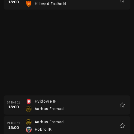
18:00
Hillerød Fodbold
Yêu
thích
Hvidovre IF
07 THG 11
18:00
Aarhus Fremad
Yêu
thích
Aarhus Fremad
21 THG 11
18:00
Hobro IK
Yêu