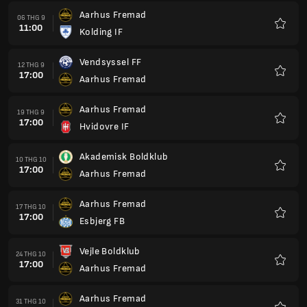
Aarhus Fremad
06 THG 9
11:00
Kolding IF
Yêu
thích
Vendsyssel FF
12 THG 9
17:00
Aarhus Fremad
Yêu
thích
Aarhus Fremad
19 THG 9
17:00
Hvidovre IF
Yêu
thích
Akademisk Boldklub
10 THG 10
17:00
Aarhus Fremad
Yêu
thích
Aarhus Fremad
17 THG 10
17:00
Esbjerg FB
Yêu
thích
Vejle Boldklub
24 THG 10
17:00
Aarhus Fremad
Yêu
thích
Aarhus Fremad
31 THG 10