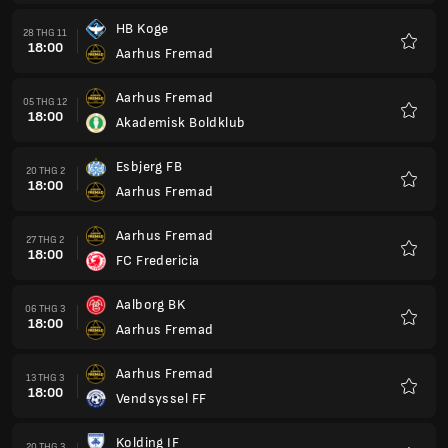
thích
HB Koge
28 THG 11
18:00
Aarhus Fremad
Yêu
thích
Aarhus Fremad
05 THG 12
18:00
Akademisk Boldklub
Yêu
thích
Esbjerg FB
20 THG 2
18:00
Aarhus Fremad
Yêu
thích
Aarhus Fremad
27 THG 2
18:00
FC Fredericia
Yêu
thích
Aalborg BK
06 THG 3
18:00
Aarhus Fremad
Yêu
thích
Aarhus Fremad
13 THG 3
18:00
Vendsyssel FF
Yêu
thích
Kolding IF
20 THG 3