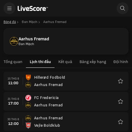
Bóng đá
Đan Mạch
Aarhus Fremad
Aarhus Fremad
Đan Mạch
Tổng quan
Lịch thi đấu
Kết quả
Bảng xếp hạng
Đội hình
Hillerød Fodbold
15 THG 8
11:00
Aarhus Fremad
Yêu
thích
FC Fredericia
21 THG 8
17:00
Aarhus Fremad
Yêu
thích
Aarhus Fremad
30 THG 8
12:00
Vejle Boldklub
Yêu
thích