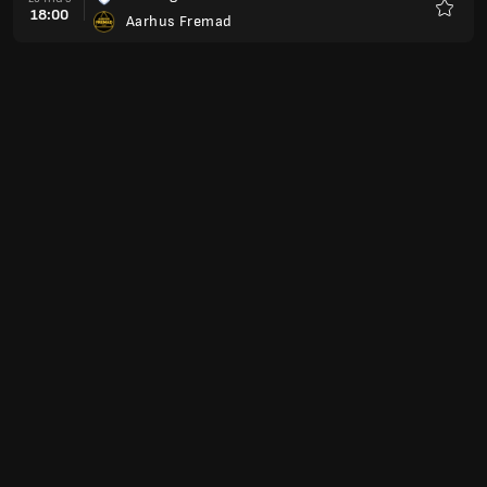
18:00
Aarhus Fremad
Yêu
thích