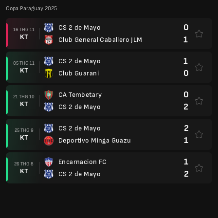
Copa Paraguay 2025
0
CS 2 de Mayo
16 THG 11
KT
1
Club General Caballero JLM
1
CS 2 de Mayo
05 THG 11
KT
0
Club Guarani
0
CA Tembetary
21 THG 10
KT
2
CS 2 de Mayo
2
CS 2 de Mayo
25 THG 9
KT
1
Deportivo Minga Guazu
1
Encarnacion FC
26 THG 8
KT
2
CS 2 de Mayo