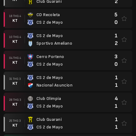
2
Club Guarani
5
CD Recoleta
18 THG 4
KT
0
CS 2 de Mayo
1
CS 2 de Mayo
10 THG 4
KT
2
Sportivo Ameliano
3
Cerro Porteno
04 THG 4
KT
0
CS 2 de Mayo
1
CS 2 de Mayo
31 THG 3
KT
1
Nacional Asuncion
4
Club Olimpia
28 THG 3
KT
1
CS 2 de Mayo
1
Club Guarani
25 THG 3
KT
1
CS 2 de Mayo