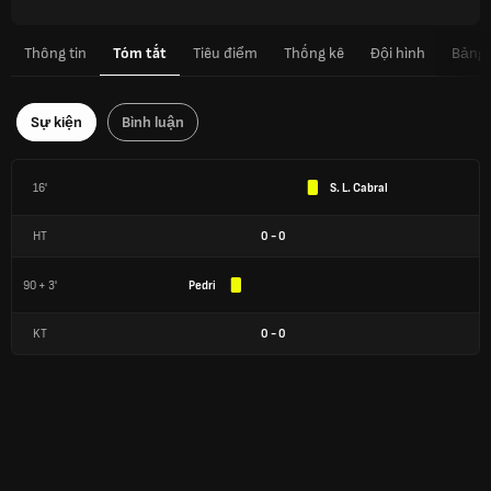
Thông tin
Tóm tắt
Tiêu điểm
Thống kê
Đội hình
Bảng
Sự kiện
Bình luận
16'
S. L. Cabral
HT
0
-
0
90 + 3'
Pedri
KT
0
-
0