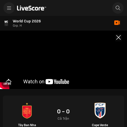
World Cup 2026
Grp. H
08:08
0 - 0
Cả Trận
Tây Ban Nha
Cape Verde