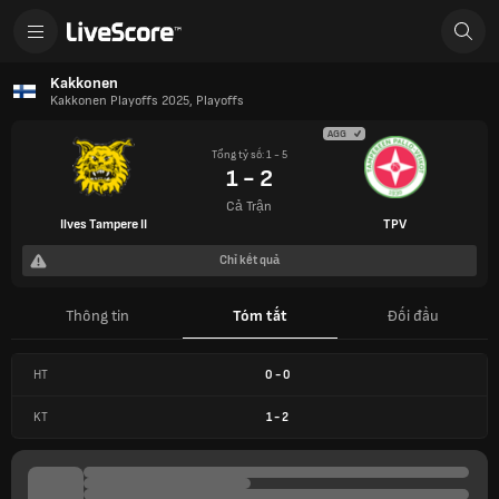
Kakkonen
Kakkonen Playoffs 2025, Playoffs
AGG
Tổng tỷ số: 1 - 5
1 - 2
Cả Trận
Ilves Tampere II
TPV
Chỉ kết quả
Thông tin
Tóm tắt
Đối đầu
HT
0
-
0
KT
1
-
2