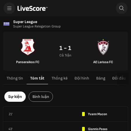
Super League
Super League Relegation Group
1 - 1
Cả Trận
Panseraikos FC
AE Larissa FC
Thông tin
Tóm tắt
Thống kê
Đội hình
Bảng
Đối đầu
Sự kiện
Bình luận
21'
Yvann Macon
43'
Giannis Pasas