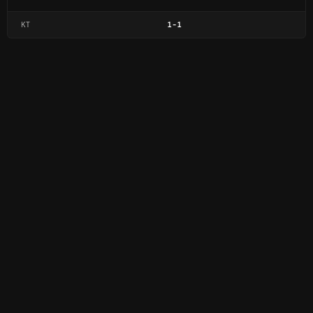
KT
1
-
1