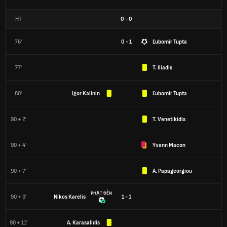
HT
0
-
0
76'
0 - 1
Ľubomír Tupta
77'
T. Iliadis
80'
Igor Kalinin
Ľubomír Tupta
90 + 2'
T. Venetikidis
90 + 4'
Yvann Macon
90 + 7'
A. Papageorgiou
PHẠT ĐỀN
90 + 9'
Nikos Karelis
1 - 1
90 + 11'
A. Karasalidis