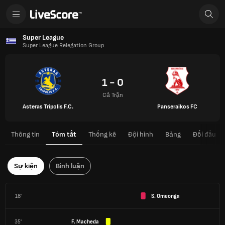
Super League
Super League Relegation Group
1 - 0
Cả Trận
Asteras Tripolis F.C.
Panseraikos FC
Thông tin
Tóm tắt
Thống kê
Đội hình
Bảng
Đối đầu
Sự kiện
Bình luận
18'
S. Omeonga
35'
F. Macheda