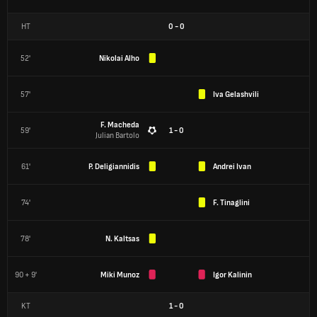
HT
0
-
0
52'
Nikolai Alho
57'
Iva Gelashvili
F. Macheda
59'
1 - 0
Julian Bartolo
61'
P. Deligiannidis
Andrei Ivan
74'
F. Tinaglini
78'
N. Kaltsas
90 + 9'
Miki Munoz
Igor Kalinin
KT
1
-
0