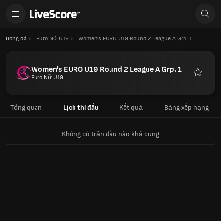
Bóng đá
Euro Nữ U19
Women's EURO U19 Round 2 League A Grp. 1
Women's EURO U19 Round 2 League A Grp. 1
Euro Nữ U19
Yêu
thích
Tổng quan
Lịch thi đấu
Kết quả
Bảng xếp hạng
Không có trận đấu nào khả dụng