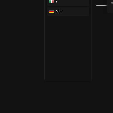
Ý
2
Đức