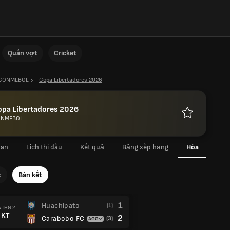
Quần vợt
Cricket
CONMEBOL
Copa Libertadores 2026
opa Libertadores 2026
NMEBOL
Yêu
thích
uan
Lịch thi đấu
Kết quả
Bảng xếp hạng
Hòa
t
Bán kết
1
Huachipato
(1)
4 THG 2
KT
2
Carabobo FC
(3)