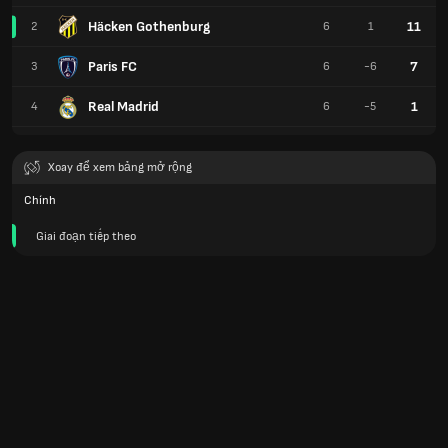
Häcken Gothenburg
11
2
6
1
Paris FC
7
3
6
-6
Real Madrid
1
4
6
-5
Xoay để xem bảng mở rộng
Chính
Giai đoạn tiếp theo