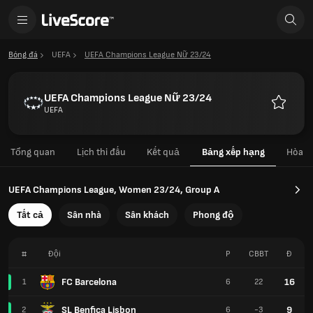
Bóng đá
UEFA
UEFA Champions League Nữ 23/24
UEFA Champions League Nữ 23/24
UEFA
Yêu
thích
Tổng quan
Lịch thi đấu
Kết quả
Bảng xếp hạng
Hòa
UEFA Champions League, Women 23/24, Group A
Tất cả
Sân nhà
Sân khách
Phong độ
#
Đội
P
CBBT
Đ
FC Barcelona
16
1
6
22
SL Benfica Lisbon
9
2
6
-3