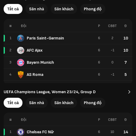
Tất cả
Sân nhà
Sân khách
Phong độ
#
Đội
P
CBBT
Đ
Paris Saint-Germain
10
1
6
2
AFC Ajax
10
2
6
-1
Bayern Munich
7
3
6
0
AS Roma
5
4
6
-1
UEFA Champions League, Women 23/24, Group D
Tất cả
Sân nhà
Sân khách
Phong độ
#
Đội
P
CBBT
Đ
Chelsea FC Nữ
14
1
6
10