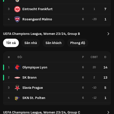
Eintracht Frankfurt
7
3
6
1
Rosengaard Malmo
1
4
6
-20
UEFA Champions League, Women 23/24, Group B
Tất cả
Sân nhà
Sân khách
Phong độ
#
Đội
P
CBBT
Đ
Olympique Lyon
14
1
6
20
SK Brann
13
2
6
2
Slavia Prague
5
3
6
-10
SKN St. Polten
1
4
6
-12
UEFA Champions League, Women 23/24, Group C