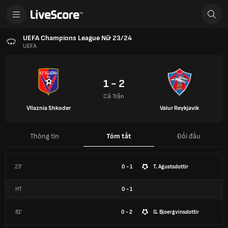
UEFA Champions League Nữ 23/24
UEFA
1 - 2
Cả Trận
Vllaznia Shkoder
Valur Reykjavík
Thông tin
Tóm tắt
Đối đầu
23'
0 - 1
T. Agustsdottir
HT
0
-
1
81'
0 - 2
G. Bjoergvinsdottir