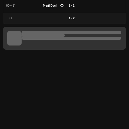
90 + 1'
Megi Doci
1 - 2
KT
1
-
2