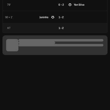
79'
0 - 2
Yan Silva
90 + 1'
Juninho
1 - 2
KT
1
-
2