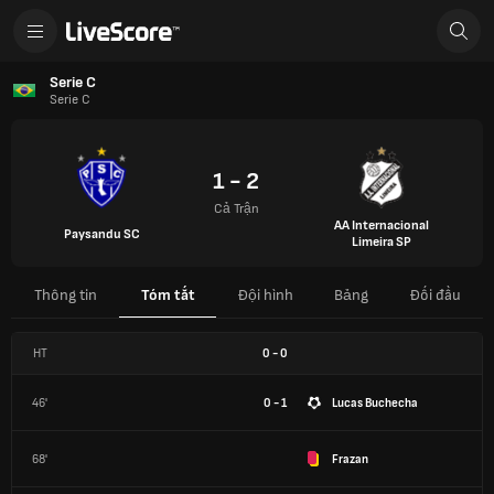
Serie C
Serie C
1 - 2
Cả Trận
AA Internacional
Paysandu SC
Limeira SP
Thông tin
Tóm tắt
Đội hình
Bảng
Đối đầu
HT
0
-
0
46'
0 - 1
Lucas Buchecha
68'
Frazan