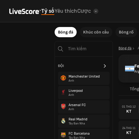
Tỷ số
Yêu thích
Cược
Bóng đá
Khúc côn cầu
Bóng rổ
Bóng đá
Fe
ĐỘI
Ar
Manchester United
Anh
Tổng
Liverpool
Anh
Arsenal FC
01 THG 12
Anh
KT
Real Madrid
Tây Ban Nha
24 THG 11
KT
FC Barcelona
Tây Ban Nha