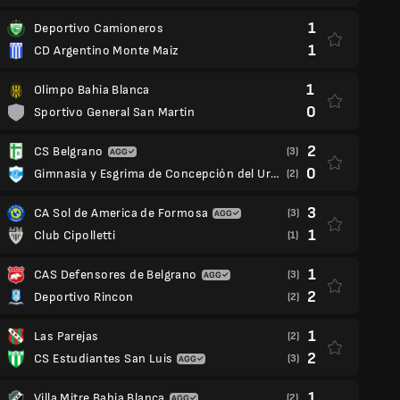
1
Deportivo Camioneros
1
CD Argentino Monte Maiz
1
Olimpo Bahia Blanca
0
Sportivo General San Martin
2
CS Belgrano
(3)
0
Gimnasia y Esgrima de Concepción del Uruguay
(2)
3
CA Sol de America de Formosa
(3)
1
Club Cipolletti
(1)
1
CAS Defensores de Belgrano
(3)
2
Deportivo Rincon
(2)
1
Las Parejas
(2)
2
CS Estudiantes San Luis
(3)
1
Villa Mitre Bahia Blanca
(2)