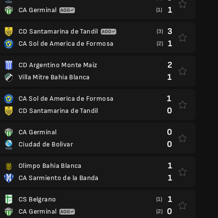
1
CA Germinal
(1)
3
CD Santamarina de Tandil
(3)
1
CA Sol de America de Formosa
(2)
2
CD Argentino Monte Maiz
1
Villa Mitre Bahia Blanca
1
CA Sol de America de Formosa
0
CD Santamarina de Tandil
0
CA Germinal
0
Ciudad de Bolivar
1
Olimpo Bahia Blanca
1
CA Sarmiento de la Banda
1
CS Belgrano
(1)
0
CA Germinal
(2)