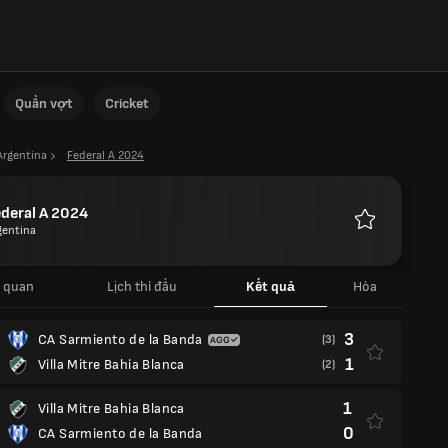
Quần vợt
Cricket
Argentina
Federal A 2024
deral A 2024
gentina
Yêu
thích
 quan
Lịch thi đấu
Kết quả
Hòa
3
CA Sarmiento de la Banda
(3)
1
Villa Mitre Bahia Blanca
(2)
1
Villa Mitre Bahia Blanca
0
CA Sarmiento de la Banda