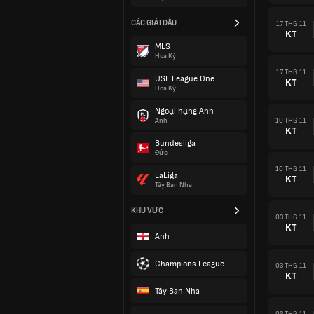
CÁC GIẢI ĐẤU
17 THG 11
KT
MLS
Hoa Kỳ
17 THG 11
USL League One
KT
Hoa Kỳ
Ngoại hạng Anh
10 THG 11
Anh
KT
Bundesliga
Đức
10 THG 11
LaLiga
KT
Tây Ban Nha
KHU VỰC
03 THG 11
KT
Anh
Champions League
03 THG 11
KT
Tây Ban Nha
03 THG 11