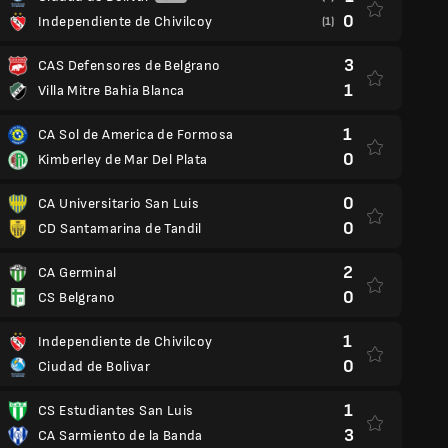
0
Independiente de Chivilcoy
(1)
3
CAS Defensores de Belgrano
1
Villa Mitre Bahia Blanca
1
CA Sol de America de Formosa
0
Kimberley de Mar Del Plata
0
CA Universitario San Luis
0
CD Santamarina de Tandil
2
CA Germinal
0
CS Belgrano
1
Independiente de Chivilcoy
0
Ciudad de Bolivar
1
CS Estudiantes San Luis
3
CA Sarmiento de la Banda