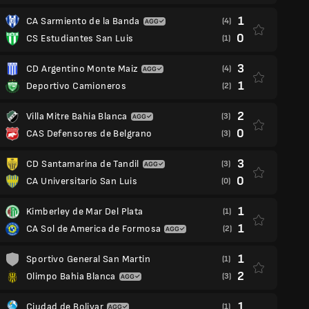
1
CA Sarmiento de la Banda
(4)
0
CS Estudiantes San Luis
(1)
3
CD Argentino Monte Maiz
(4)
1
Deportivo Camioneros
(2)
2
Villa Mitre Bahia Blanca
(3)
0
CAS Defensores de Belgrano
(3)
3
CD Santamarina de Tandil
(3)
0
CA Universitario San Luis
(0)
1
Kimberley de Mar Del Plata
(1)
1
CA Sol de America de Formosa
(2)
1
Sportivo General San Martin
(1)
2
Olimpo Bahia Blanca
(3)
1
Ciudad de Bolivar
(1)