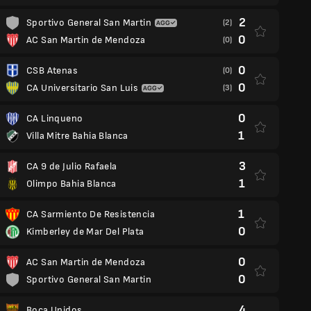
2
Sportivo General San Martin
(2)
0
AC San Martin de Mendoza
(0)
0
CSB Atenas
(0)
0
CA Universitario San Luis
(3)
0
CA Linqueno
1
Villa Mitre Bahia Blanca
3
CA 9 de Julio Rafaela
1
Olimpo Bahia Blanca
1
CA Sarmiento De Resistencia
0
Kimberley de Mar Del Plata
0
AC San Martin de Mendoza
0
Sportivo General San Martin
4
Boca Unidos