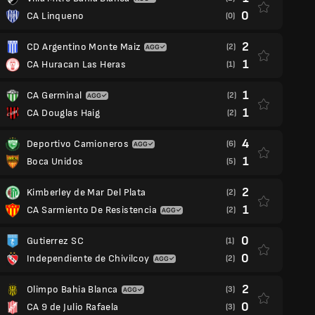
0
CA Linqueno
(0)
2
CD Argentino Monte Maiz
(2)
1
CA Huracan Las Heras
(1)
1
CA Germinal
(2)
1
CA Douglas Haig
(2)
4
Deportivo Camioneros
(6)
1
Boca Unidos
(5)
2
Kimberley de Mar Del Plata
(2)
1
CA Sarmiento De Resistencia
(2)
0
Gutierrez SC
(1)
0
Independiente de Chivilcoy
(2)
2
Olimpo Bahia Blanca
(3)
0
CA 9 de Julio Rafaela
(3)