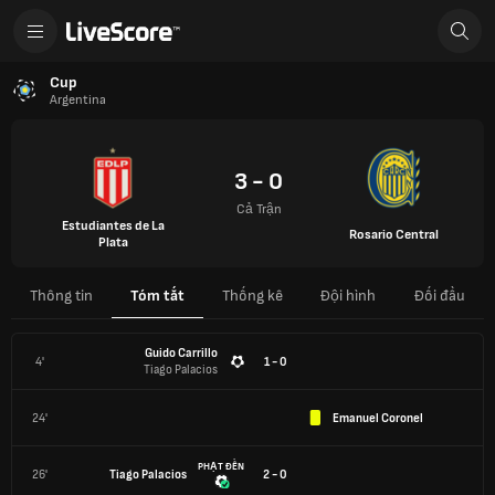
Cup
Argentina
3 - 0
Cả Trận
Estudiantes de La
Rosario Central
Plata
Thông tin
Tóm tắt
Thống kê
Đội hình
Đối đầu
Guido Carrillo
4'
1 - 0
Tiago Palacios
24'
Emanuel Coronel
PHẠT ĐỀN
26'
Tiago Palacios
2 - 0