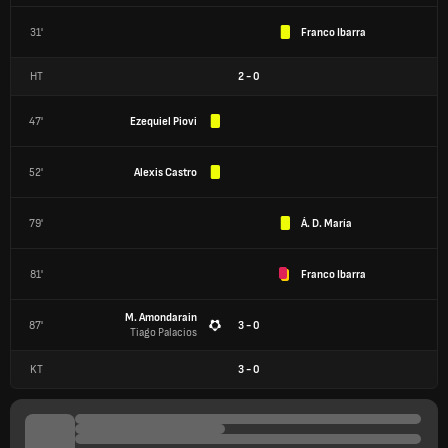
31'
Franco Ibarra
HT
2
-
0
47'
Ezequiel Piovi
52'
Alexis Castro
79'
Á. D. María
81'
Franco Ibarra
M. Amondarain
87'
3 - 0
Tiago Palacios
KT
3
-
0