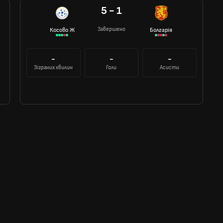
5 - 1
Завершено
Косово Ж
Болгарія
-
-
-
Зіграних хвилин
Голи
Асисти