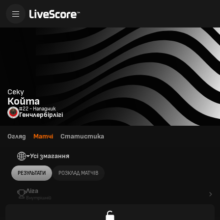
Секу
Койта
#22 - Нападник
Генчлербірлігі
Огляд
Матчі
Статистика
Усі змагання
РЕЗУЛЬТАТИ
РОЗКЛАД МАТЧІВ
Ліга
Внутрішній