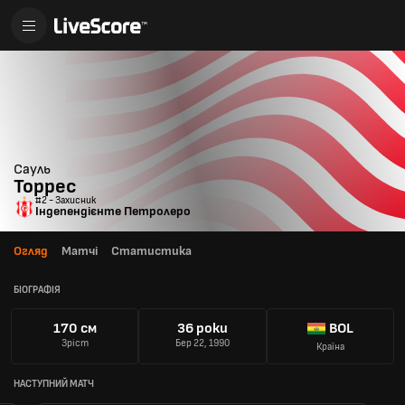
Сауль
Торрес
#2 - Захисник
Індепендієнте Петролеро
Огляд
Матчі
Статистика
БІОГРАФІЯ
170 см
36 роки
BOL
Зріст
Бер 22, 1990
Країна
НАСТУПНИЙ МАТЧ