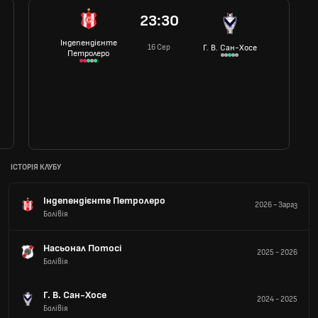
23:30
Індепендієнте
16 Сер
Г. В. Сан-Хосе
Петролеро
ІСТОРІЯ КЛУБУ
Індепендієнте Петролеро
2026
-
Зараз
Болівія
Насьонал Потосі
2025
-
2026
Болівія
Г. В. Сан-Хосе
2024
-
2025
Болівія