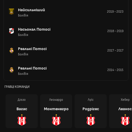
Найсильніший
2019
-
2023
Болівія
Насьонал Потосі
2018
-
2019
Болівія
Реальні Потосі
2017
-
2017
Болівія
Реальні Потосі
2014
-
2015
Болівія
ГРАВЦІ КОМАНДИ
Дієго
Леонардо
Луїс
Хебер
Вагас
Монтенегро
Родрігес
Леанос