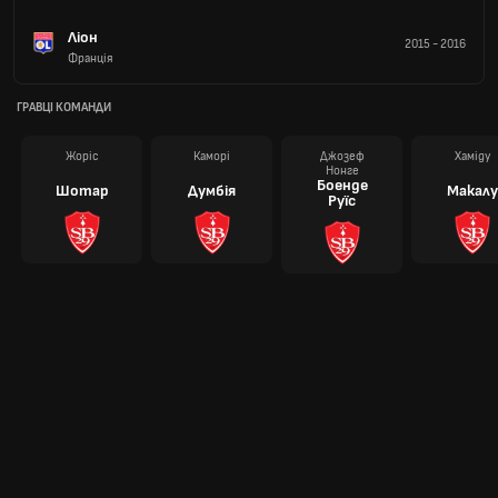
Ліон
2015
-
2016
Франція
ГРАВЦІ КОМАНДИ
Жоріс
Каморі
Джозеф
Хаміду
Нонге
Боенде
Шотар
Думбія
Макалу
Руїс