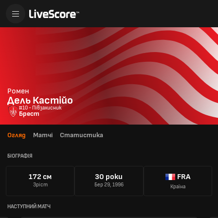
Ромен
Дель Кастійо
#10 - Півзахисник
Брест
Огляд
Матчі
Статистика
БІОГРАФІЯ
172 см
30 роки
FRA
Зріст
Бер 29, 1996
Країна
НАСТУПНИЙ МАТЧ