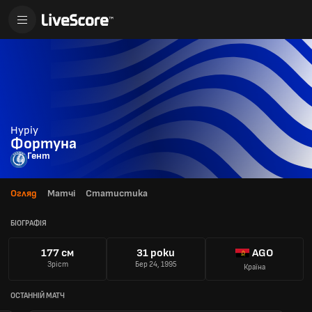
Нуріу
Фортуна
Гент
Огляд
Матчі
Статистика
БІОГРАФІЯ
177 см
31 роки
AGO
Зріст
Бер 24, 1995
Країна
ОСТАННІЙ МАТЧ