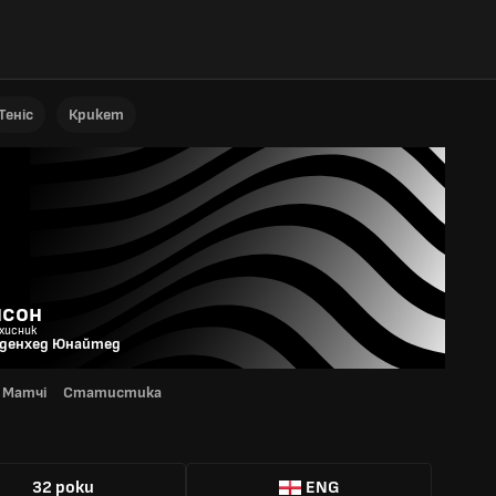
Теніс
Крикет
нсон
ахисник
денхед Юнайтед
Матчі
Статистика
Я
32 роки
ENG