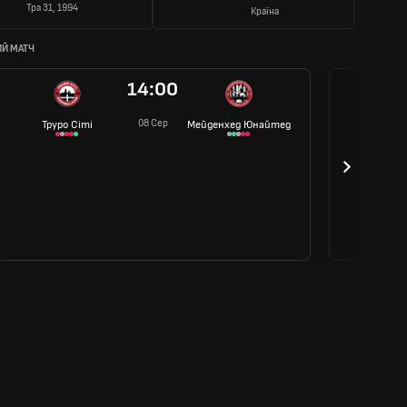
Тра 31, 1994
Країна
Й МАТЧ
14:00
08 Сер
Труро Сіті
Мейденхед Юнайтед