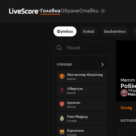
Головна
Обране
Ставки
Футбол
Хокей
Баскетбол
КОМАНДИ
Манчестер Юнайтед
Англія
Метт
Робі
Ліверпуль
Півз
Англія
Мей
Арсенал
Англія
Огляд
Реал Мадрид
БІОГРАФІ
Іспанія
Барселона
Іспанія