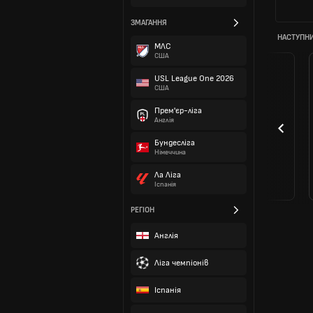
ЗМАГАННЯ
НАСТУПНИ
МЛС
США
USL League One 2026
США
Прем'єр-ліга
Англія
Бундесліга
Німеччина
Ла Ліга
Іспанія
РЕГІОН
Англія
Ліга чемпіонів
Іспанія