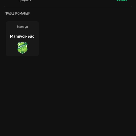
Бразилія
ГРАВЦІ КОМАНДИ
Матіус
Матіусіньйо