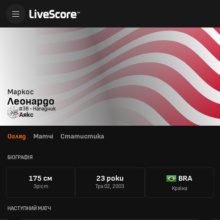
Маркос
Леонардо
#38 - Нападник
Аякс
Огляд
Матчі
Статистика
БІОГРАФІЯ
175 см
23 роки
BRA
Зріст
Тра 02, 2003
Країна
НАСТУПНИЙ МАТЧ