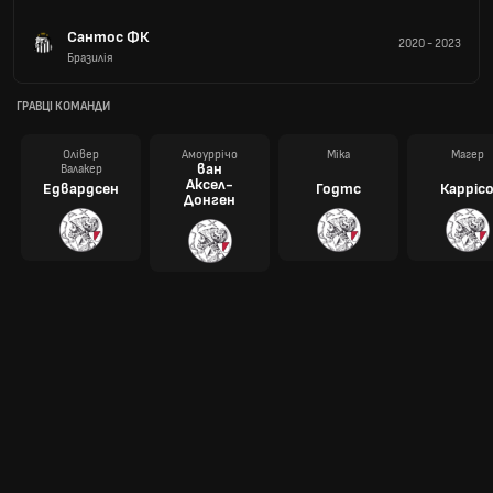
Сантос ФК
2020
-
2023
Бразилія
ГРАВЦІ КОМАНДИ
Олівер
Амоуррічо
Міка
Магер
ван
Валакер
Аксел-
Едвардсен
Годтс
Карріс
Донген