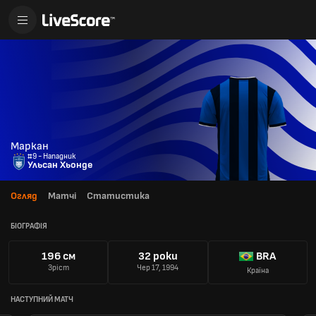
Маркан
#9 - Нападник
Ульсан Хьонде
Огляд
Матчі
Статистика
БІОГРАФІЯ
196 см
32 роки
BRA
Зріст
Чер 17, 1994
Країна
НАСТУПНИЙ МАТЧ