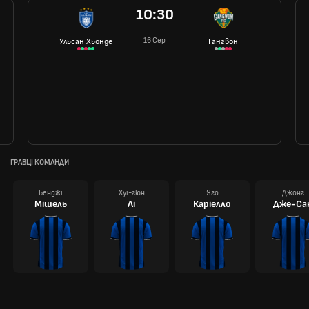
10:30
16 Сер
Ульсан Хьонде
Гангвон
ГРАВЦІ КОМАНДИ
Бенджі
Хуі-гюн
Яго
Джонг
Мішель
Лі
Каріелло
Дже-Са