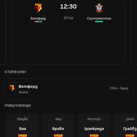
12:30
16 Сер
Вотфорд
Саутгемптон
ІСТОРІЯ КЛУБУ
Вотфорд
2024
-
Зараз
Англія
ГРАВЦІ КОМАНДИ
Квадво
Ікер
Несторі
Джек
Баа
Браво
Іранкунда
Грайвз