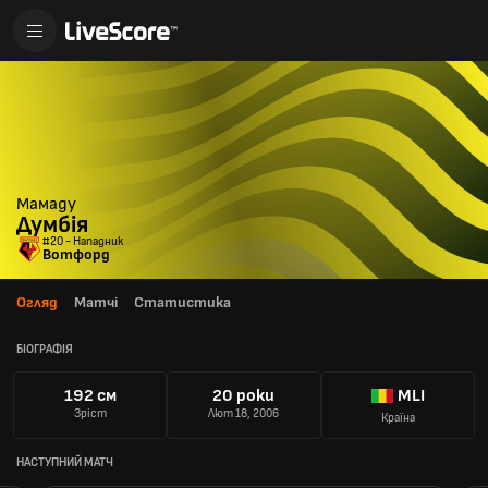
Мамаду
Думбія
#20 - Нападник
Вотфорд
Огляд
Матчі
Статистика
БІОГРАФІЯ
192 см
20 роки
MLI
Зріст
Лют 18, 2006
Країна
НАСТУПНИЙ МАТЧ