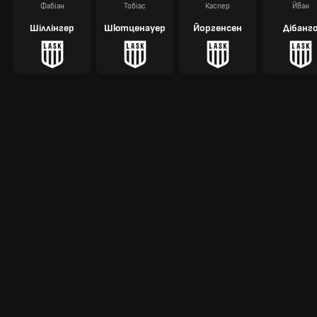
Фабіан
Тобіас
Каспер
Йван
Шіллінгер
Шютценауер
Йоргенсен
Дібанг