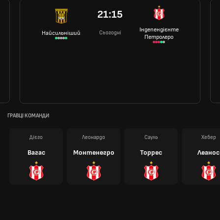
21:15
Індепендієнте
Сьогодні
Найсильніший
Петролеро
ГРАВЦІ КОМАНДИ
Дієго
Леонардо
Сауль
Хебер
Вагас
Монтенегро
Торрес
Леанос