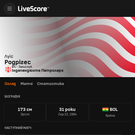
Луїс
Родрігес
#4 - Захисник
Індепендієнте Петролеро
Огляд
Матчі
Статистика
БІОГРАФІЯ
173 см
31 роки
BOL
Зріст
Сер 22, 1994
Країна
НАСТУПНИЙ МАТЧ