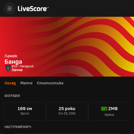
Ламек
Банда
#19 - Нападник
Лечче
Огляд
Матчі
Статистика
БІОГРАФІЯ
169 см
25 роки
ZMB
Зріст
Січ 29, 2001
Країна
НАСТУПНИЙ МАТЧ