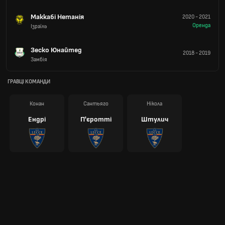
Маккабі Нетанія
2020
-
2021
Оренда
Ізраїль
Зеско Юнайтед
2018
-
2019
Замбія
ГРАВЦІ КОМАНДИ
Конан
Сантьяго
Нікола
Ендрі
П'єротті
Штулич