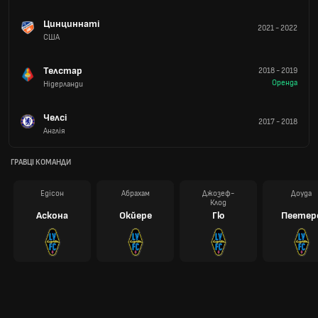
Цинциннаті
2021
-
2022
США
Телстар
2018
-
2019
Оренда
Нідерланди
Челсі
2017
-
2018
Англія
ГРАВЦІ КОМАНДИ
Едісон
Абрахам
Джозеф-
Доуда
Клод
Аскона
Окйере
Гю
Пеетер