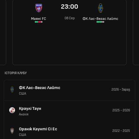
23:00
08 Сер
Маямі FC
ФК Лас-Вегас Лайтс
ІСТОРІЯ КЛУБУ
ФК Лас-Вегас Лайтс
2026
-
Зараз
США
Краулі Таун
2025
-
2026
Англія
Оранж Каунті Сі Ес
2022
-
2025
США