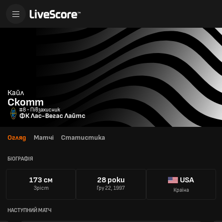
Кайл
Скотт
#8 - Півзахисник
ФК Лас-Вегас Лайтс
Огляд
Матчі
Статистика
БІОГРАФІЯ
173 см
28 роки
USA
Зріст
Гру 22, 1997
Країна
НАСТУПНИЙ МАТЧ