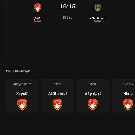
16:15
19 Сер
Дамак
Аль-Тавун
ГРАВЦІ КОМАНДИ
Абдулбасит
Naser
Ях'я
Флорін
Хаусві
Al Ghamdi
Абу Дахі
Ніта